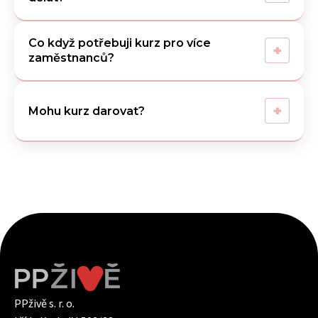
Co když potřebuji kurz pro více
+
zaměstnanců?
+
Mohu kurz darovat?
PPživě s. r. o.