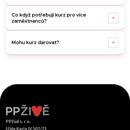
Co když potřebuji kurz pro více
+
zaměstnanců?
+
Mohu kurz darovat?
PPživě s. r. o.
třída Karla IV. 502/23