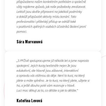
přizpůsobeno našim konkrétním potřebám a společně
vždy najdeme způsob, jak naše požadavky zrealizovat.
Lektoři jsou skvěle připraveni na jakékoli podmínky
a dokáží přizpůsobit aktivity místu konání. Tato
profesionalita i přátelský přístup se odráží také
v pozitivních zpětných vazbách účastníků školení první
pomoci.
Sára Marvanová
„S PPŽivě spolupracujeme již několik let a jsme naprosto
spokojení. Jejich kurzy/webináře nejen že jsou
edukativní, ale hlavně jsou zábavné, interaktivní
a opravdu vás vtáhnou do děje. Není to kurz, na který
jdete a máte splněno. Je to kurz, na který jdete, užijete si
ho, a ještě dlouho poté vám rezonuje v hlavě.
Luci moc děkuji za to, co děláte a jak to děláte.“
Kateřina Levová