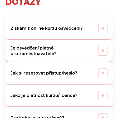
DOTAZY
+
Získám z online kurzu osvědčení?
Je osvědčení platné
+
pro zaměstnavatele?
+
Jak si resetovat přístup/heslo?
+
Jaká je platnost kurzu/licence?
+
Pro koho je kurz určený?