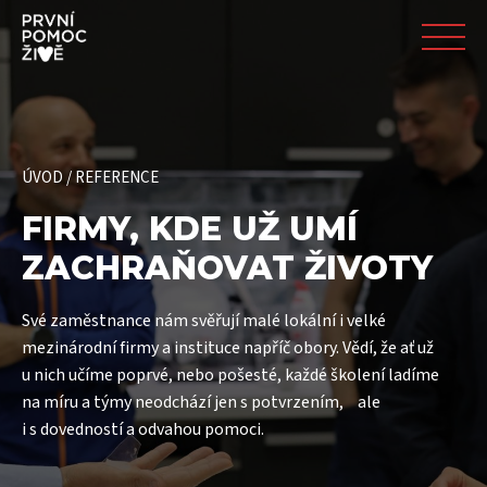
ÚVOD
/
REFERENCE
FIRMY, KDE UŽ UMÍ
ZACHRAŇOVAT ŽIVOTY
Své zaměstnance nám svěřují malé lokální i velké
mezinárodní firmy a instituce napříč obory. Vědí, že ať už
u nich učíme poprvé, nebo pošesté, každé školení ladíme
na míru a týmy neodchází jen s potvrzením, ale
i s dovedností a odvahou pomoci.