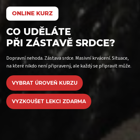
ONLINE KURZ
CO UDĚLÁTE
PŘI ZÁSTAVĚ SRDCE?
Dopravní nehoda. Zástava srdce. Masivní krvácení. Situace,
na které nikdo není připravený, ale každý se připravit může.
VYBRAT ÚROVEŇ KURZU
VYZKOUŠET LEKCI ZDARMA