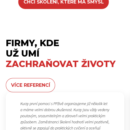
CHCI ŠKOLENÍ, KTERÉ MÁ SMYSL
FIRMY, KDE
UŽ UMÍ
ZACHRAŇOVAT ŽIVOTY
VÍCE REFERENCÍ
Kurzy první pomoci s PPživě organizujeme již několik let
a máme velmi dobrou zkušenost. Kurzy jsou vždy vedeny
poutavým, srozumitelným a zároveň velmi praktickým
způsobem. Zaměstnanci školení hodnotí velmi pozitivně,
aktivně se zapojují do praktických cvičení a oceňují