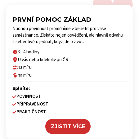
PRVNÍ POMOC ZÁKLAD
Nudnou povinnost proměníme v benefit pro vaše
zaměstnance. Získáte nejen osvědčení, ale hlavně odvahu
a sebedůvěru jednat, když jde o život.
3 - 4 hodiny
U vás nebo kdekoliv po ČR
na míru
na míru
Splníte:
POVINNOST
PŘIPRAVENOST
PRAKTIČNOST
ZJISTIT VÍCE