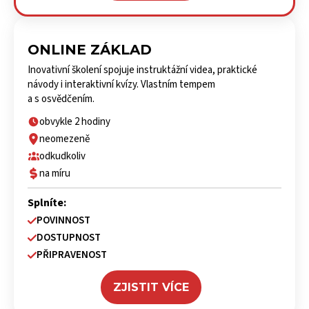
ONLINE ZÁKLAD
Inovativní školení spojuje instruktážní videa, praktické
návody i interaktivní kvízy. Vlastním tempem
a s osvědčením.
obvykle 2 hodiny
neomezeně
odkudkoliv
na míru
Splníte:
POVINNOST
DOSTUPNOST
PŘIPRAVENOST
ZJISTIT VÍCE