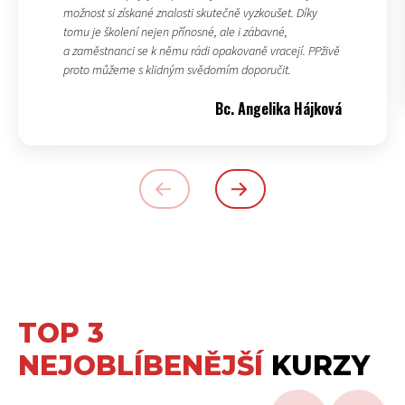
možnost si získané znalosti skutečně vyzkoušet. Díky
tomu je školení nejen přínosné, ale i zábavné,
a zaměstnanci se k němu rádi opakovaně vracejí. PPživě
proto můžeme s klidným svědomím doporučit.
Bc. Angelika Hájková
TOP 3
NEJOBLÍBENĚJŠÍ
KURZY