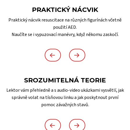
PRAKTICKÝ NÁCVIK
Praktický nácvik resuscitace na různých figurínách včetně
použití AED.
Naučíte se i vypuzovací manévry, když někomu zaskočí.
SROZUMITELNÁ TEORIE
Lektor vám přehledně a s audio-video ukázkami vysvětlí, jak
správně volat na tísňovou linku a jak poskytnout první
pomoc závažných stavů.