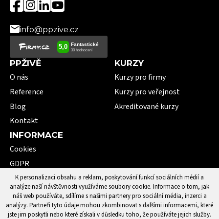
info@ppzive.cz
PPŽIVĚ
KURZY
O nás
Kurzy pro firmy
Reference
Kurzy pro veřejnost
Blog
Akreditované kurzy
Kontakt
INFORMACE
Cookies
GDPR
VOP
K personalizaci obsahu a reklam, poskytování funkcí sociálních médií a
analýze naší návštěvnosti využíváme soubory cookie. Informace o tom, jak
101 pojmů první pomoci
náš web používáte, sdílíme s našimi partnery pro sociální média, inzerci a
analýzy. Partneři tyto údaje mohou zkombinovat s dalšími informacemi, které
jste jim poskytli nebo které získali v důsledku toho, že používáte jejich služby.