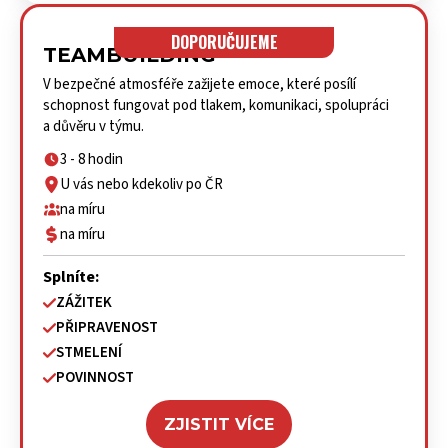
DOPORUČUJEME
TEAMBUILDING
V bezpečné atmosféře zažijete emoce, které posílí
schopnost fungovat pod tlakem, komunikaci, spolupráci
a důvěru v týmu.
3 - 8 hodin
U vás nebo kdekoliv po ČR
na míru
na míru
Splníte:
ZÁŽITEK
PŘIPRAVENOST
STMELENÍ
POVINNOST
ZJISTIT VÍCE