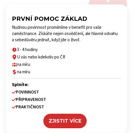
PRVNÍ POMOC ZÁKLAD
Nudnou povinnost proměníme v benefit pro vaše
zaměstnance. Získáte nejen osvědčení, ale hlavně odvahu
a sebedůvěru jednat, když jde o život.
3 - 4 hodiny
U vás nebo kdekoliv po ČR
na míru
na míru
Splníte:
POVINNOST
PŘIPRAVENOST
PRAKTIČNOST
ZJISTIT VÍCE