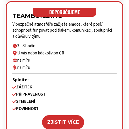
DOPORUČUJEME
TEAMBUILDING
V bezpečné atmosféře zažijete emoce, které posílí
schopnost fungovat pod tlakem, komunikaci, spolupráci
a důvěru v týmu.
3 - 8 hodin
U vás nebo kdekoliv po ČR
na míru
na míru
Splníte:
ZÁŽITEK
PŘIPRAVENOST
STMELENÍ
POVINNOST
ZJISTIT VÍCE