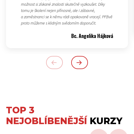
možnost si získané znalosti skutečně vyzkoušet. Díky
tomu je školení nejen přínosné, ale i zábavné,
a zaměstnanci se k němu rádi opakovaně vracejí. PPživě
proto můžeme s klidným svědomím doporučit.
Bc. Angelika Hájková
TOP 3
NEJOBLÍBENĚJŠÍ
KURZY