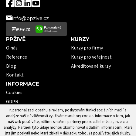
info@ppzive.cz
PPŽIVĚ
KURZY
O nás
Kurzy pro firmy
Reference
Kurzy pro veřejnost
Blog
Akreditované kurzy
Kontakt
INFORMACE
Cookies
GDPR
VOP
K personalizaci obsahu a reklam, poskytování funkcí sociálních médií a
analýze naší návštěvnosti využíváme soubory cookie. Informace o tom, jak
101 pojmů první pomoci
náš web používáte, sdílíme s našimi partnery pro sociální média, inzerci a
analýzy. Partneři tyto údaje mohou zkombinovat s dalšími informacemi, které
jste jim poskytli nebo které získali v důsledku toho, že používáte jejich služby.