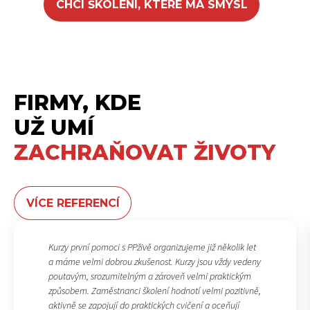
CHCI ŠKOLENÍ, KTERÉ MÁ SMYSL
FIRMY, KDE
UŽ UMÍ
ZACHRAŇOVAT ŽIVOTY
VÍCE REFERENCÍ
Kurzy první pomoci s PPživě organizujeme již několik let
a máme velmi dobrou zkušenost. Kurzy jsou vždy vedeny
poutavým, srozumitelným a zároveň velmi praktickým
způsobem. Zaměstnanci školení hodnotí velmi pozitivně,
aktivně se zapojují do praktických cvičení a oceňují