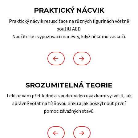
PRAKTICKÝ NÁCVIK
Praktický nácvik resuscitace na různých figurínách včetně
použití AED.
Naučíte se i vypuzovací manévry, když někomu zaskočí.
SROZUMITELNÁ TEORIE
Lektor vám přehledně a s audio-video ukázkami vysvětlí, jak
správně volat na tísňovou linku a jak poskytnout první
pomoc závažných stavů.