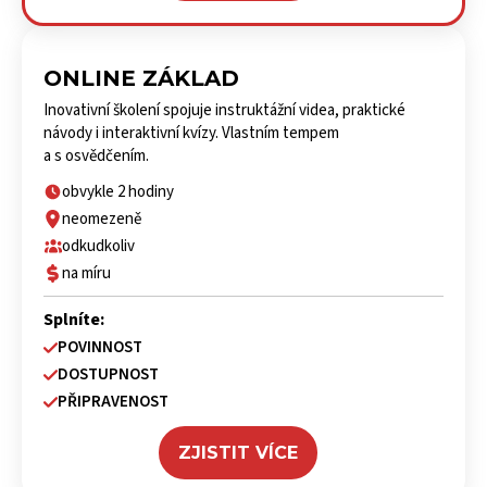
ONLINE ZÁKLAD
Inovativní školení spojuje instruktážní videa, praktické
návody i interaktivní kvízy. Vlastním tempem
a s osvědčením.
obvykle 2 hodiny
neomezeně
odkudkoliv
na míru
Splníte:
POVINNOST
DOSTUPNOST
PŘIPRAVENOST
ZJISTIT VÍCE