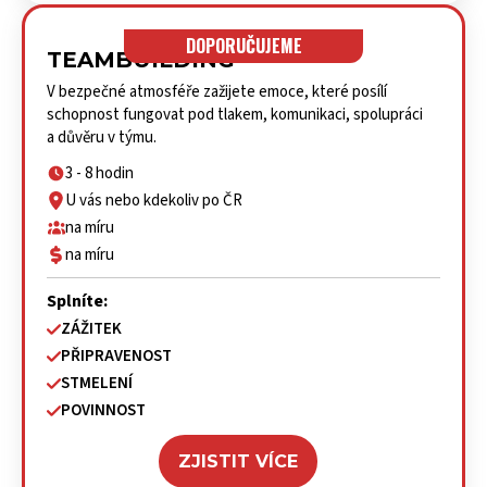
DOPORUČUJEME
TEAMBUILDING
V bezpečné atmosféře zažijete emoce, které posílí
schopnost fungovat pod tlakem, komunikaci, spolupráci
a důvěru v týmu.
3 - 8 hodin
U vás nebo kdekoliv po ČR
na míru
na míru
Splníte:
ZÁŽITEK
PŘIPRAVENOST
STMELENÍ
POVINNOST
ZJISTIT VÍCE