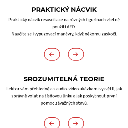
PRAKTICKÝ NÁCVIK
Praktický nácvik resuscitace na různých figurínách včetně
použití AED.
Naučíte se i vypuzovací manévry, když někomu zaskočí.
SROZUMITELNÁ TEORIE
Lektor vám přehledně a s audio-video ukázkami vysvětlí, jak
správně volat na tísňovou linku a jak poskytnout první
pomoc závažných stavů.