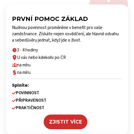
PRVNÍ POMOC ZÁKLAD
Nudnou povinnost proměníme v benefit pro vaše
zaměstnance. Získáte nejen osvědčení, ale hlavně odvahu
a sebedůvěru jednat, když jde o život.
3 - 4 hodiny
U vás nebo kdekoliv po ČR
na míru
na míru
Splníte:
POVINNOST
PŘIPRAVENOST
PRAKTIČNOST
ZJISTIT VÍCE