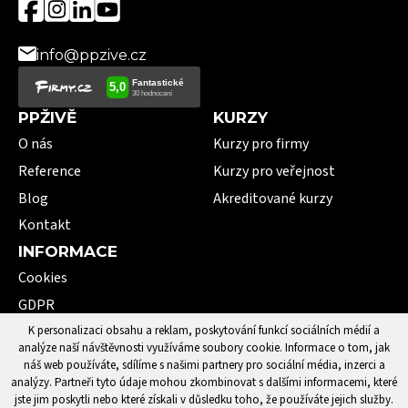
info@ppzive.cz
PPŽIVĚ
KURZY
O nás
Kurzy pro firmy
Reference
Kurzy pro veřejnost
Blog
Akreditované kurzy
Kontakt
INFORMACE
Cookies
GDPR
VOP
K personalizaci obsahu a reklam, poskytování funkcí sociálních médií a
analýze naší návštěvnosti využíváme soubory cookie. Informace o tom, jak
101 pojmů první pomoci
náš web používáte, sdílíme s našimi partnery pro sociální média, inzerci a
analýzy. Partneři tyto údaje mohou zkombinovat s dalšími informacemi, které
jste jim poskytli nebo které získali v důsledku toho, že používáte jejich služby.