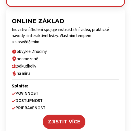
ONLINE ZÁKLAD
Inovativní školení spojuje instruktážní videa, praktické
návody i interaktivní kvízy. Vlastním tempem
a s osvědčením.
obvykle 2 hodiny
neomezeně
odkudkoliv
na míru
Splníte:
POVINNOST
DOSTUPNOST
PŘIPRAVENOST
ZJISTIT VÍCE