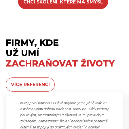
CHCI ŠKOLENÍ, KTERÉ MÁ SMYSL
FIRMY, KDE
UŽ UMÍ
ZACHRAŇOVAT ŽIVOTY
VÍCE REFERENCÍ
Kurzy první pomoci s PPživě organizujeme již několik let
a máme velmi dobrou zkušenost. Kurzy jsou vždy vedeny
poutavým, srozumitelným a zároveň velmi praktickým
způsobem. Zaměstnanci školení hodnotí velmi pozitivně,
aktivně se zapojují do praktických cvičení a oceňují