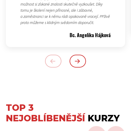
možnost si získané znalosti skutečně vyzkoušet. Díky
tomu je školení nejen přínosné, ale i zábavné,
a zaměstnanci se k němu rádi opakovaně vracejí. PPživě
proto můžeme s klidným svědomím doporučit.
Bc. Angelika Hájková
TOP 3
NEJOBLÍBENĚJŠÍ
KURZY