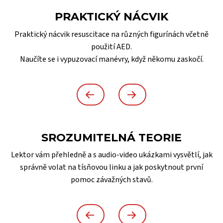
PRAKTICKÝ NÁCVIK
Praktický nácvik resuscitace na různých figurínách včetně
použití AED.
Naučíte se i vypuzovací manévry, když někomu zaskočí.
SROZUMITELNÁ TEORIE
Lektor vám přehledně a s audio-video ukázkami vysvětlí, jak
správně volat na tísňovou linku a jak poskytnout první
pomoc závažných stavů.