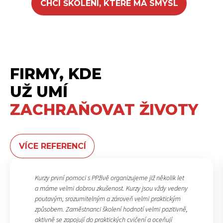
CHCI ŠKOLENÍ, KTERÉ MÁ SMYSL
FIRMY, KDE
UŽ UMÍ
ZACHRAŇOVAT ŽIVOTY
VÍCE REFERENCÍ
Kurzy první pomoci s PPživě organizujeme již několik let
a máme velmi dobrou zkušenost. Kurzy jsou vždy vedeny
poutavým, srozumitelným a zároveň velmi praktickým
způsobem. Zaměstnanci školení hodnotí velmi pozitivně,
aktivně se zapojují do praktických cvičení a oceňují