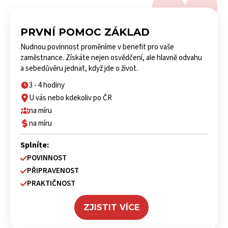
PRVNÍ POMOC ZÁKLAD
Nudnou povinnost proměníme v benefit pro vaše
zaměstnance. Získáte nejen osvědčení, ale hlavně odvahu
a sebedůvěru jednat, když jde o život.
3 - 4 hodiny
U vás nebo kdekoliv po ČR
na míru
na míru
Splníte:
POVINNOST
PŘIPRAVENOST
PRAKTIČNOST
ZJISTIT VÍCE