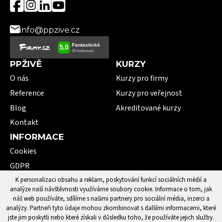
info@ppzive.cz
PPŽIVĚ
KURZY
O nás
Kurzy pro firmy
Reference
Kurzy pro veřejnost
Blog
Akreditované kurzy
Kontakt
INFORMACE
Cookies
GDPR
VOP
K personalizaci obsahu a reklam, poskytování funkcí sociálních médií a
analýze naší návštěvnosti využíváme soubory cookie. Informace o tom, jak
101 pojmů první pomoci
náš web používáte, sdílíme s našimi partnery pro sociální média, inzerci a
analýzy. Partneři tyto údaje mohou zkombinovat s dalšími informacemi, které
jste jim poskytli nebo které získali v důsledku toho, že používáte jejich služby.