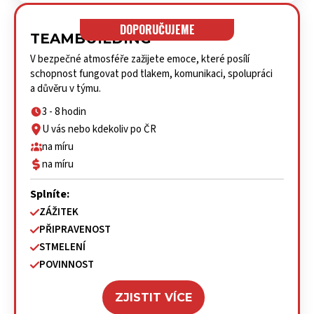
DOPORUČUJEME
TEAMBUILDING
V bezpečné atmosféře zažijete emoce, které posílí
schopnost fungovat pod tlakem, komunikaci, spolupráci
a důvěru v týmu.
3 - 8 hodin
U vás nebo kdekoliv po ČR
na míru
na míru
Splníte:
ZÁŽITEK
PŘIPRAVENOST
STMELENÍ
POVINNOST
ZJISTIT VÍCE