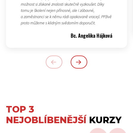
možnost si získané znalosti skutečně vyzkoušet. Díky
tomu je školení nejen přínosné, ale i zábavné,
a zaměstnanci se k němu rádi opakovaně vracejí. PPživě
proto můžeme s klidným svědomím doporučit.
Bc. Angelika Hájková
TOP 3
NEJOBLÍBENĚJŠÍ
KURZY