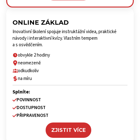
ONLINE ZÁKLAD
Inovativní školení spojuje instruktážní videa, praktické
návody i interaktivní kvízy. Vlastním tempem
a s osvědčením.
obvykle 2 hodiny
neomezeně
odkudkoliv
na míru
Splníte:
POVINNOST
DOSTUPNOST
PŘIPRAVENOST
ZJISTIT VÍCE