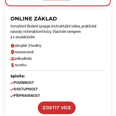
ONLINE ZÁKLAD
Inovativní školení spojuje instruktážní videa, praktické
návody i interaktivní kvízy. Vlastním tempem
a s osvědčením.
obvykle 2 hodiny
neomezeně
odkudkoliv
na míru
Splníte:
POVINNOST
DOSTUPNOST
PŘIPRAVENOST
ZJISTIT VÍCE