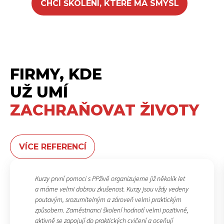
CHCI ŠKOLENÍ, KTERÉ MÁ SMYSL
FIRMY, KDE
UŽ UMÍ
ZACHRAŇOVAT ŽIVOTY
VÍCE REFERENCÍ
Kurzy první pomoci s PPživě organizujeme již několik let
a máme velmi dobrou zkušenost. Kurzy jsou vždy vedeny
poutavým, srozumitelným a zároveň velmi praktickým
způsobem. Zaměstnanci školení hodnotí velmi pozitivně,
aktivně se zapojují do praktických cvičení a oceňují