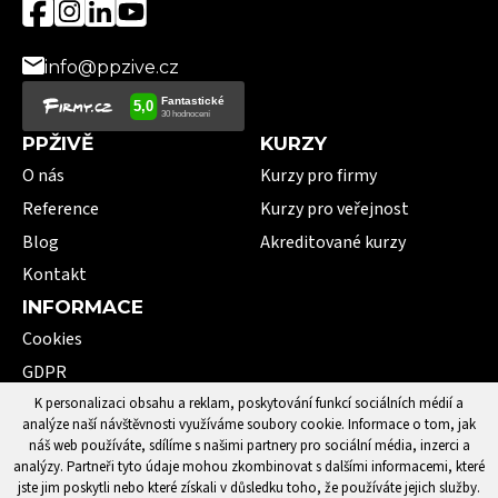
info@ppzive.cz
PPŽIVĚ
KURZY
O nás
Kurzy pro firmy
Reference
Kurzy pro veřejnost
Blog
Akreditované kurzy
Kontakt
INFORMACE
Cookies
GDPR
VOP
K personalizaci obsahu a reklam, poskytování funkcí sociálních médií a
analýze naší návštěvnosti využíváme soubory cookie. Informace o tom, jak
101 pojmů první pomoci
náš web používáte, sdílíme s našimi partnery pro sociální média, inzerci a
analýzy. Partneři tyto údaje mohou zkombinovat s dalšími informacemi, které
jste jim poskytli nebo které získali v důsledku toho, že používáte jejich služby.