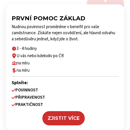
PRVNÍ POMOC ZÁKLAD
Nudnou povinnost proměníme v benefit pro vaše
zaměstnance. Získáte nejen osvědčení, ale hlavně odvahu
a sebedůvěru jednat, když jde o život.
3 - 4 hodiny
U vás nebo kdekoliv po ČR
na míru
na míru
Splníte:
POVINNOST
PŘIPRAVENOST
PRAKTIČNOST
ZJISTIT VÍCE