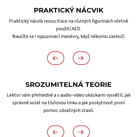
PRAKTICKÝ NÁCVIK
Praktický nácvik resuscitace na různých figurínách včetně
použití AED.
Naučíte se i vypuzovací manévry, když někomu zaskočí.
SROZUMITELNÁ TEORIE
Lektor vám přehledně a s audio-video ukázkami vysvětlí, jak
správně volat na tísňovou linku a jak poskytnout první
pomoc závažných stavů.