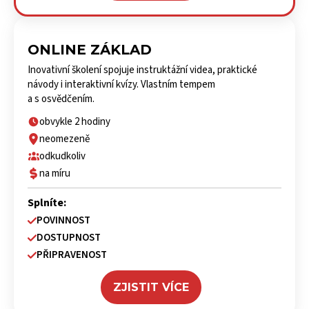
ONLINE ZÁKLAD
Inovativní školení spojuje instruktážní videa, praktické
návody i interaktivní kvízy. Vlastním tempem
a s osvědčením.
obvykle 2 hodiny
neomezeně
odkudkoliv
na míru
Splníte:
POVINNOST
DOSTUPNOST
PŘIPRAVENOST
ZJISTIT VÍCE