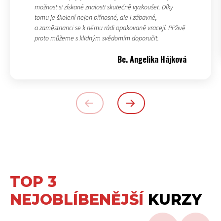
možnost si získané znalosti skutečně vyzkoušet. Díky
tomu je školení nejen přínosné, ale i zábavné,
a zaměstnanci se k němu rádi opakovaně vracejí. PPživě
proto můžeme s klidným svědomím doporučit.
Bc. Angelika Hájková
TOP 3
NEJOBLÍBENĚJŠÍ
KURZY