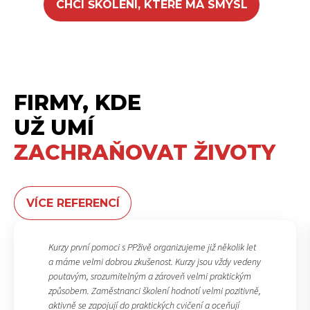
CHCI ŠKOLENÍ, KTERÉ MÁ SMYSL
FIRMY, KDE
UŽ UMÍ
ZACHRAŇOVAT ŽIVOTY
VÍCE REFERENCÍ
Kurzy první pomoci s PPživě organizujeme již několik let
a máme velmi dobrou zkušenost. Kurzy jsou vždy vedeny
poutavým, srozumitelným a zároveň velmi praktickým
způsobem. Zaměstnanci školení hodnotí velmi pozitivně,
aktivně se zapojují do praktických cvičení a oceňují