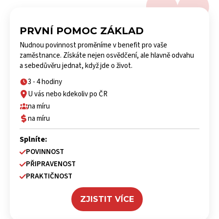
PRVNÍ POMOC ZÁKLAD
Nudnou povinnost proměníme v benefit pro vaše
zaměstnance. Získáte nejen osvědčení, ale hlavně odvahu
a sebedůvěru jednat, když jde o život.
3 - 4 hodiny
U vás nebo kdekoliv po ČR
na míru
na míru
Splníte:
POVINNOST
PŘIPRAVENOST
PRAKTIČNOST
ZJISTIT VÍCE