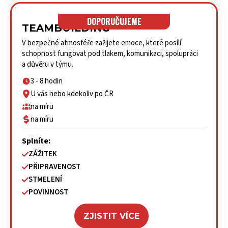
DOPORUČUJEME
TEAMBUILDING
V bezpečné atmosféře zažijete emoce, které posílí
schopnost fungovat pod tlakem, komunikaci, spolupráci
a důvěru v týmu.
3 - 8 hodin
U vás nebo kdekoliv po ČR
na míru
na míru
Splníte:
ZÁŽITEK
PŘIPRAVENOST
STMELENÍ
POVINNOST
ZJISTIT VÍCE