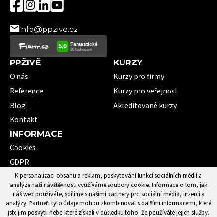
info@ppzive.cz
PPŽIVĚ
KURZY
O nás
Kurzy pro firmy
Reference
Kurzy pro veřejnost
Blog
Akreditované kurzy
Kontakt
INFORMACE
Cookies
GDPR
VOP
K personalizaci obsahu a reklam, poskytování funkcí sociálních médií a
analýze naší návštěvnosti využíváme soubory cookie. Informace o tom, jak
101 pojmů první pomoci
náš web používáte, sdílíme s našimi partnery pro sociální média, inzerci a
analýzy. Partneři tyto údaje mohou zkombinovat s dalšími informacemi, které
jste jim poskytli nebo které získali v důsledku toho, že používáte jejich služby.