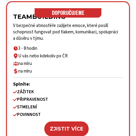
DOPORUČUJEME
TEAMBUILDING
V bezpečné atmosféře zažijete emoce, které posílí
schopnost fungovat pod tlakem, komunikaci, spolupráci
a důvěru v týmu.
3 - 8 hodin
U vás nebo kdekoliv po ČR
na míru
na míru
Splníte:
ZÁŽITEK
PŘIPRAVENOST
STMELENÍ
POVINNOST
ZJISTIT VÍCE