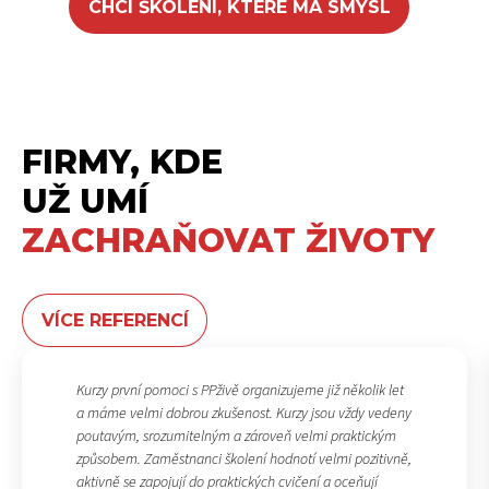
CHCI ŠKOLENÍ, KTERÉ MÁ SMYSL
FIRMY, KDE
UŽ UMÍ
ZACHRAŇOVAT ŽIVOTY
VÍCE REFERENCÍ
Kurzy první pomoci s PPživě organizujeme již několik let
a máme velmi dobrou zkušenost. Kurzy jsou vždy vedeny
poutavým, srozumitelným a zároveň velmi praktickým
způsobem. Zaměstnanci školení hodnotí velmi pozitivně,
aktivně se zapojují do praktických cvičení a oceňují