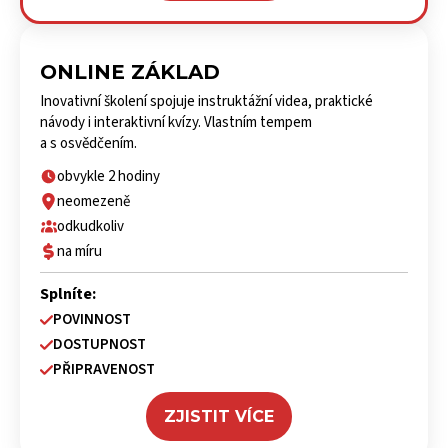
ONLINE ZÁKLAD
Inovativní školení spojuje instruktážní videa, praktické
návody i interaktivní kvízy. Vlastním tempem
a s osvědčením.
obvykle 2 hodiny
neomezeně
odkudkoliv
na míru
Splníte:
POVINNOST
DOSTUPNOST
PŘIPRAVENOST
ZJISTIT VÍCE