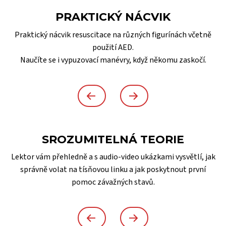
PRAKTICKÝ NÁCVIK
Praktický nácvik resuscitace na různých figurínách včetně
použití AED.
Naučíte se i vypuzovací manévry, když někomu zaskočí.
SROZUMITELNÁ TEORIE
Lektor vám přehledně a s audio-video ukázkami vysvětlí, jak
správně volat na tísňovou linku a jak poskytnout první
pomoc závažných stavů.