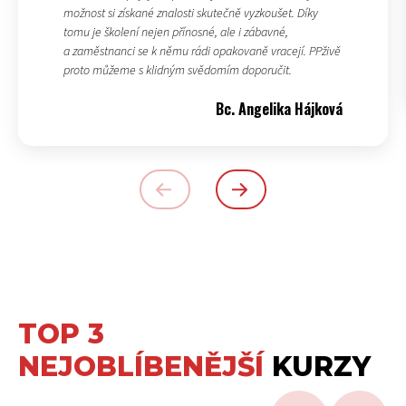
možnost si získané znalosti skutečně vyzkoušet. Díky
tomu je školení nejen přínosné, ale i zábavné,
a zaměstnanci se k němu rádi opakovaně vracejí. PPživě
proto můžeme s klidným svědomím doporučit.
Bc. Angelika Hájková
TOP 3
NEJOBLÍBENĚJŠÍ
KURZY