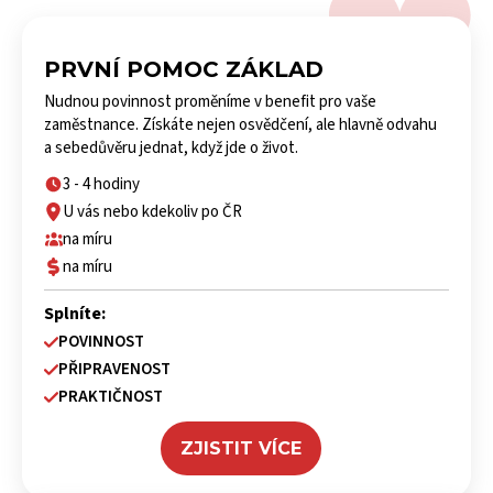
PRVNÍ POMOC ZÁKLAD
Nudnou povinnost proměníme v benefit pro vaše
zaměstnance. Získáte nejen osvědčení, ale hlavně odvahu
a sebedůvěru jednat, když jde o život.
3 - 4 hodiny
U vás nebo kdekoliv po ČR
na míru
na míru
Splníte:
POVINNOST
PŘIPRAVENOST
PRAKTIČNOST
ZJISTIT VÍCE