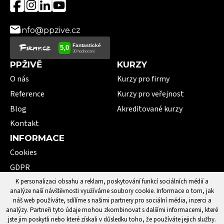
info@ppzive.cz
PPŽIVĚ
KURZY
O nás
Kurzy pro firmy
Reference
Kurzy pro veřejnost
Blog
Akreditované kurzy
Kontakt
INFORMACE
Cookies
GDPR
VOP
K personalizaci obsahu a reklam, poskytování funkcí sociálních médií a
analýze naší návštěvnosti využíváme soubory cookie. Informace o tom, jak
101 pojmů první pomoci
náš web používáte, sdílíme s našimi partnery pro sociální média, inzerci a
analýzy. Partneři tyto údaje mohou zkombinovat s dalšími informacemi, které
jste jim poskytli nebo které získali v důsledku toho, že používáte jejich služby.