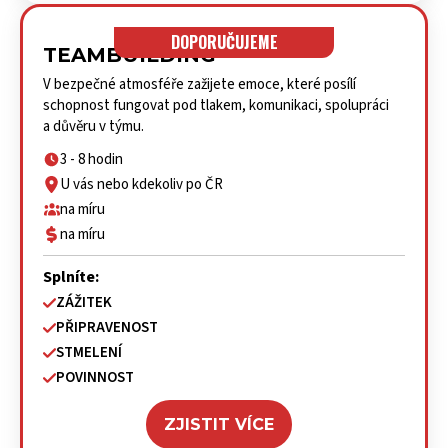
DOPORUČUJEME
TEAMBUILDING
V bezpečné atmosféře zažijete emoce, které posílí
schopnost fungovat pod tlakem, komunikaci, spolupráci
a důvěru v týmu.
3 - 8 hodin
U vás nebo kdekoliv po ČR
na míru
na míru
Splníte:
ZÁŽITEK
PŘIPRAVENOST
STMELENÍ
POVINNOST
ZJISTIT VÍCE