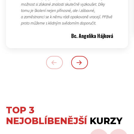
možnost si získané znalosti skutečně vyzkoušet. Díky
tomu je školení nejen přínosné, ale i zábavné,
a zaměstnanci se k němu rádi opakovaně vracejí. PPživě
proto můžeme s klidným svědomím doporučit.
Bc. Angelika Hájková
TOP 3
NEJOBLÍBENĚJŠÍ
KURZY