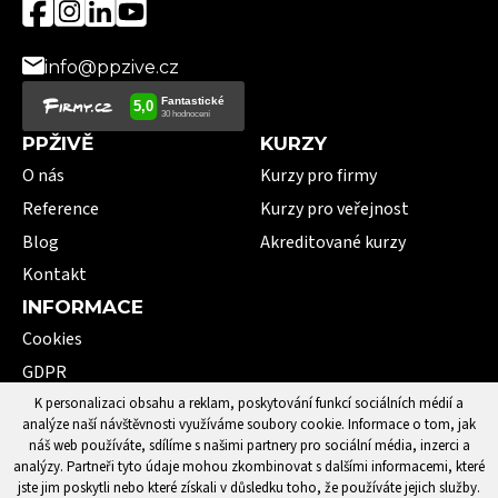
info@ppzive.cz
PPŽIVĚ
KURZY
O nás
Kurzy pro firmy
Reference
Kurzy pro veřejnost
Blog
Akreditované kurzy
Kontakt
INFORMACE
Cookies
GDPR
VOP
K personalizaci obsahu a reklam, poskytování funkcí sociálních médií a
analýze naší návštěvnosti využíváme soubory cookie. Informace o tom, jak
101 pojmů první pomoci
náš web používáte, sdílíme s našimi partnery pro sociální média, inzerci a
analýzy. Partneři tyto údaje mohou zkombinovat s dalšími informacemi, které
jste jim poskytli nebo které získali v důsledku toho, že používáte jejich služby.