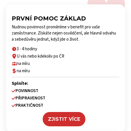
PRVNÍ POMOC ZÁKLAD
Nudnou povinnost proměníme v benefit pro vaše
zaměstnance. Získáte nejen osvědčení, ale hlavně odvahu
a sebedůvěru jednat, když jde o život.
3 - 4 hodiny
U vás nebo kdekoliv po ČR
na míru
na míru
Splníte:
POVINNOST
PŘIPRAVENOST
PRAKTIČNOST
ZJISTIT VÍCE