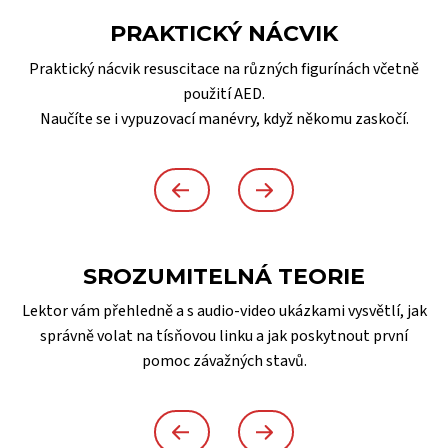
PRAKTICKÝ NÁCVIK
Praktický nácvik resuscitace na různých figurínách včetně
použití AED.
Naučíte se i vypuzovací manévry, když někomu zaskočí.
SROZUMITELNÁ TEORIE
Lektor vám přehledně a s audio-video ukázkami vysvětlí, jak
správně volat na tísňovou linku a jak poskytnout první
pomoc závažných stavů.