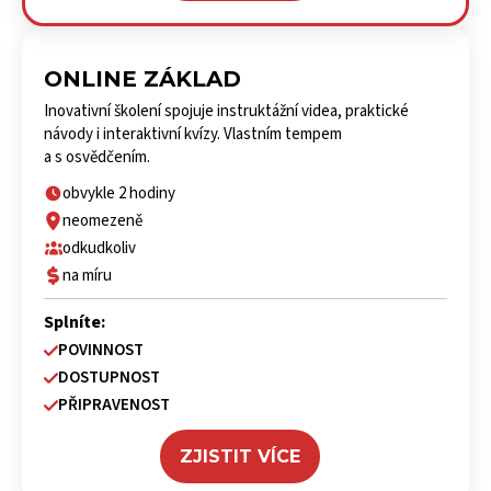
ONLINE ZÁKLAD
Inovativní školení spojuje instruktážní videa, praktické
návody i interaktivní kvízy. Vlastním tempem
a s osvědčením.
obvykle 2 hodiny
neomezeně
odkudkoliv
na míru
Splníte:
POVINNOST
DOSTUPNOST
PŘIPRAVENOST
ZJISTIT VÍCE