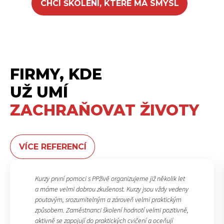
CHCI ŠKOLENÍ, KTERÉ MÁ SMYSL
FIRMY, KDE
UŽ UMÍ
ZACHRAŇOVAT ŽIVOTY
VÍCE REFERENCÍ
Kurzy první pomoci s PPživě organizujeme již několik let
a máme velmi dobrou zkušenost. Kurzy jsou vždy vedeny
poutavým, srozumitelným a zároveň velmi praktickým
způsobem. Zaměstnanci školení hodnotí velmi pozitivně,
aktivně se zapojují do praktických cvičení a oceňují