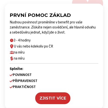
PRVNÍ POMOC ZÁKLAD
Nudnou povinnost proměníme v benefit pro vaše
zaměstnance. Získáte nejen osvědčení, ale hlavně odvahu
a sebedůvěru jednat, když jde o život.
3 - 4 hodiny
U vás nebo kdekoliv po ČR
na míru
na míru
Splníte:
POVINNOST
PŘIPRAVENOST
PRAKTIČNOST
ZJISTIT VÍCE