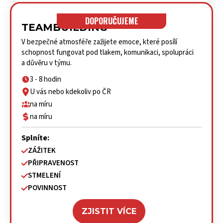
DOPORUČUJEME
TEAMBUILDING
V bezpečné atmosféře zažijete emoce, které posílí
schopnost fungovat pod tlakem, komunikaci, spolupráci
a důvěru v týmu.
3 - 8 hodin
U vás nebo kdekoliv po ČR
na míru
na míru
Splníte:
ZÁŽITEK
PŘIPRAVENOST
STMELENÍ
POVINNOST
ZJISTIT VÍCE