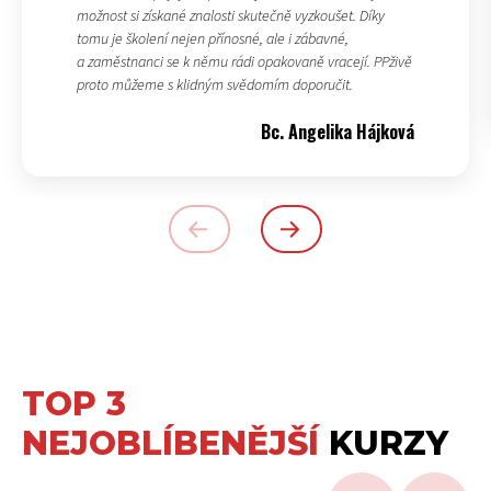
možnost si získané znalosti skutečně vyzkoušet. Díky
tomu je školení nejen přínosné, ale i zábavné,
a zaměstnanci se k němu rádi opakovaně vracejí. PPživě
proto můžeme s klidným svědomím doporučit.
Bc. Angelika Hájková
TOP 3
NEJOBLÍBENĚJŠÍ
KURZY