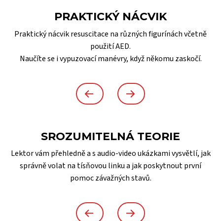
PRAKTICKÝ NÁCVIK
Praktický nácvik resuscitace na různých figurínách včetně
použití AED.
Naučíte se i vypuzovací manévry, když někomu zaskočí.
SROZUMITELNÁ TEORIE
Lektor vám přehledně a s audio-video ukázkami vysvětlí, jak
správně volat na tísňovou linku a jak poskytnout první
pomoc závažných stavů.