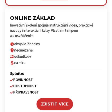
ONLINE ZÁKLAD
Inovativní školení spojuje instruktážní videa, praktické
návody i interaktivní kvízy. Vlastním tempem
a s osvědčením.
obvykle 2 hodiny
neomezeně
odkudkoliv
na míru
Splníte:
POVINNOST
DOSTUPNOST
PŘIPRAVENOST
ZJISTIT VÍCE