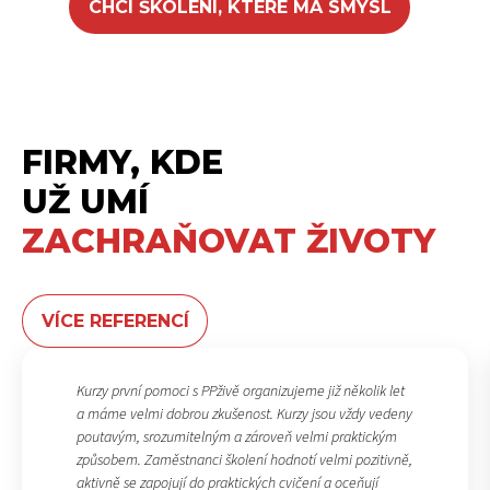
CHCI ŠKOLENÍ, KTERÉ MÁ SMYSL
FIRMY, KDE
UŽ UMÍ
ZACHRAŇOVAT ŽIVOTY
VÍCE REFERENCÍ
Kurzy první pomoci s PPživě organizujeme již několik let
a máme velmi dobrou zkušenost. Kurzy jsou vždy vedeny
poutavým, srozumitelným a zároveň velmi praktickým
způsobem. Zaměstnanci školení hodnotí velmi pozitivně,
aktivně se zapojují do praktických cvičení a oceňují