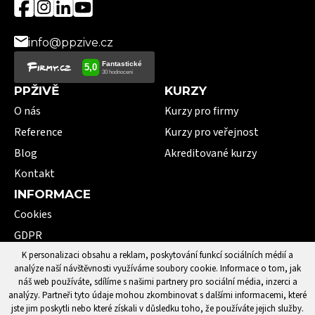
info@ppzive.cz
PPŽIVĚ
KURZY
O nás
Kurzy pro firmy
Reference
Kurzy pro veřejnost
Blog
Akreditované kurzy
Kontakt
INFORMACE
Cookies
GDPR
VOP
K personalizaci obsahu a reklam, poskytování funkcí sociálních médií a
analýze naší návštěvnosti využíváme soubory cookie. Informace o tom, jak
101 pojmů první pomoci
náš web používáte, sdílíme s našimi partnery pro sociální média, inzerci a
analýzy. Partneři tyto údaje mohou zkombinovat s dalšími informacemi, které
jste jim poskytli nebo které získali v důsledku toho, že používáte jejich služby.