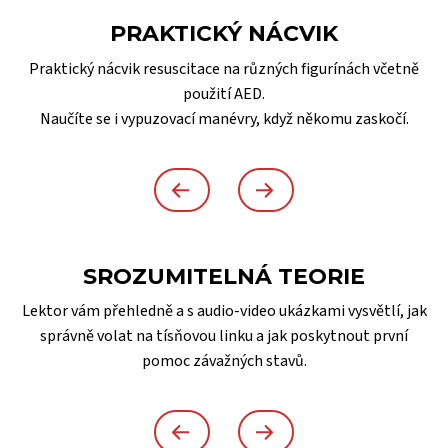
PRAKTICKÝ NÁCVIK
Praktický nácvik resuscitace na různých figurínách včetně
použití AED.
Naučíte se i vypuzovací manévry, když někomu zaskočí.
SROZUMITELNÁ TEORIE
Lektor vám přehledně a s audio-video ukázkami vysvětlí, jak
správně volat na tísňovou linku a jak poskytnout první
pomoc závažných stavů.