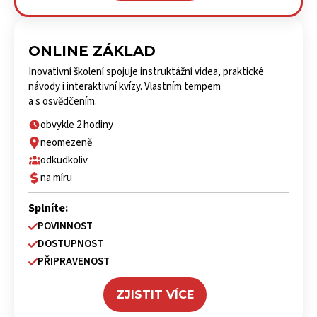
ONLINE ZÁKLAD
Inovativní školení spojuje instruktážní videa, praktické
návody i interaktivní kvízy. Vlastním tempem
a s osvědčením.
obvykle 2 hodiny
neomezeně
odkudkoliv
na míru
Splníte:
POVINNOST
DOSTUPNOST
PŘIPRAVENOST
ZJISTIT VÍCE