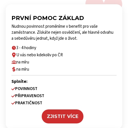
PRVNÍ POMOC ZÁKLAD
Nudnou povinnost proměníme v benefit pro vaše
zaměstnance. Získáte nejen osvědčení, ale hlavně odvahu
a sebedůvěru jednat, když jde o život.
3 - 4 hodiny
U vás nebo kdekoliv po ČR
na míru
na míru
Splníte:
POVINNOST
PŘIPRAVENOST
PRAKTIČNOST
ZJISTIT VÍCE