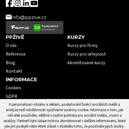
info@ppzive.cz
PPŽIVĚ
KURZY
O nás
Kurzy pro firmy
Reference
Kurzy pro veřejnost
Blog
Akreditované kurzy
Kontakt
INFORMACE
Cookies
GDPR
VOP
K personalizaci obsahu a reklam, poskytování funkcí sociálních médií a
analýze naší návštěvnosti využíváme soubory cookie. Informace o tom, jak
101 pojmů první pomoci
náš web používáte, sdílíme s našimi partnery pro sociální média, inzerci a
analýzy. Partneři tyto údaje mohou zkombinovat s dalšími informacemi, které
jste jim poskytli nebo které získali v důsledku toho, že používáte jejich služby.