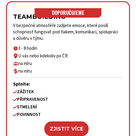
DOPORUČUJEME
TEAMBUILDING
V bezpečné atmosféře zažijete emoce, které posílí
schopnost fungovat pod tlakem, komunikaci, spolupráci
a důvěru v týmu.
3 - 8 hodin
U vás nebo kdekoliv po ČR
na míru
na míru
Splníte:
ZÁŽITEK
PŘIPRAVENOST
STMELENÍ
POVINNOST
ZJISTIT VÍCE