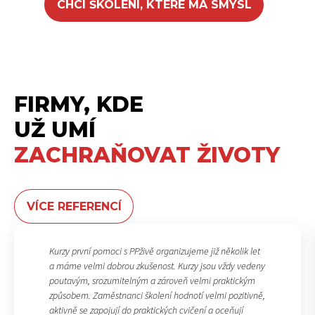
CHCI ŠKOLENÍ, KTERÉ MÁ SMYSL
FIRMY, KDE
UŽ UMÍ
ZACHRAŇOVAT ŽIVOTY
VÍCE REFERENCÍ
Kurzy první pomoci s PPživě organizujeme již několik let
a máme velmi dobrou zkušenost. Kurzy jsou vždy vedeny
poutavým, srozumitelným a zároveň velmi praktickým
způsobem. Zaměstnanci školení hodnotí velmi pozitivně,
aktivně se zapojují do praktických cvičení a oceňují