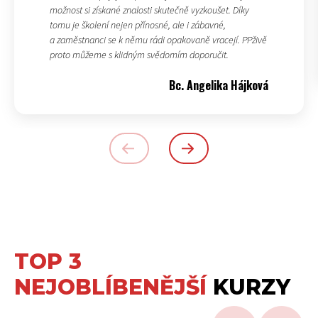
možnost si získané znalosti skutečně vyzkoušet. Díky
tomu je školení nejen přínosné, ale i zábavné,
a zaměstnanci se k němu rádi opakovaně vracejí. PPživě
proto můžeme s klidným svědomím doporučit.
Bc. Angelika Hájková
TOP 3
NEJOBLÍBENĚJŠÍ
KURZY