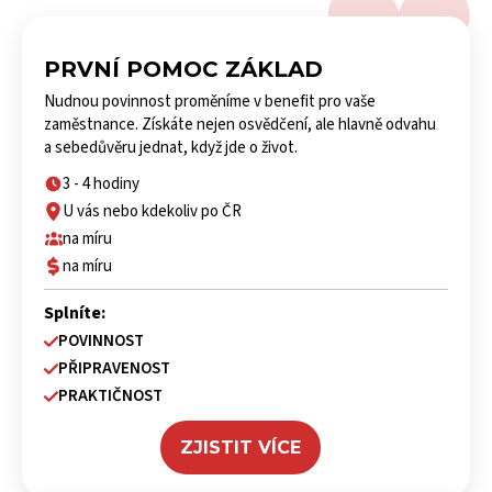
PRVNÍ POMOC ZÁKLAD
Nudnou povinnost proměníme v benefit pro vaše
zaměstnance. Získáte nejen osvědčení, ale hlavně odvahu
a sebedůvěru jednat, když jde o život.
3 - 4 hodiny
U vás nebo kdekoliv po ČR
na míru
na míru
Splníte:
POVINNOST
PŘIPRAVENOST
PRAKTIČNOST
ZJISTIT VÍCE