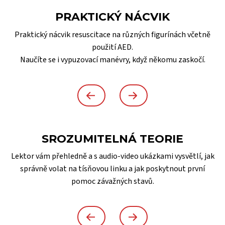
PRAKTICKÝ NÁCVIK
Praktický nácvik resuscitace na různých figurínách včetně
použití AED.
Naučíte se i vypuzovací manévry, když někomu zaskočí.
SROZUMITELNÁ TEORIE
Lektor vám přehledně a s audio-video ukázkami vysvětlí, jak
správně volat na tísňovou linku a jak poskytnout první
pomoc závažných stavů.