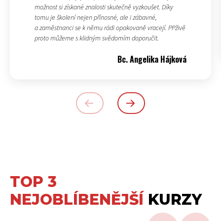
možnost si získané znalosti skutečně vyzkoušet. Díky
tomu je školení nejen přínosné, ale i zábavné,
a zaměstnanci se k němu rádi opakovaně vracejí. PPživě
proto můžeme s klidným svědomím doporučit.
Bc. Angelika Hájková
TOP 3
NEJOBLÍBENĚJŠÍ
KURZY