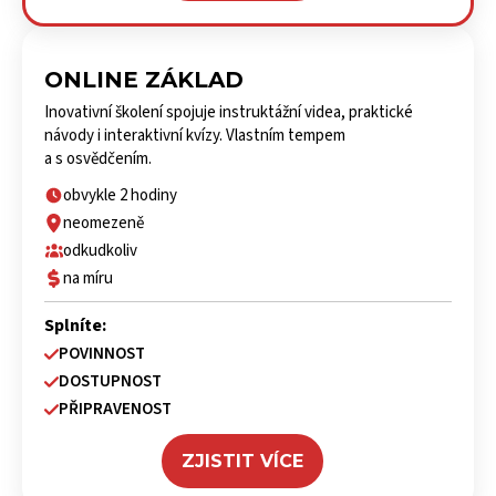
ONLINE ZÁKLAD
Inovativní školení spojuje instruktážní videa, praktické
návody i interaktivní kvízy. Vlastním tempem
a s osvědčením.
obvykle 2 hodiny
neomezeně
odkudkoliv
na míru
Splníte:
POVINNOST
DOSTUPNOST
PŘIPRAVENOST
ZJISTIT VÍCE