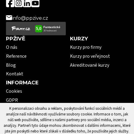
info@ppzive.cz
PPŽIVĚ
KURZY
O nás
Kurzy pro firmy
Reference
Kurzy pro veřejnost
Blog
Akreditované kurzy
Kontakt
INFORMACE
Cookies
GDPR
VOP
K personalizaci obsahu a reklam, poskytování funkcí sociálních médií a
analýze naší návštěvnosti využíváme soubory cookie. Informace o tom, jak
101 pojmů první pomoci
náš web používáte, sdílíme s našimi partnery pro sociální média, inzerci a
analýzy. Partneři tyto údaje mohou zkombinovat s dalšími informacemi, které
jste jim poskytli nebo které získali v důsledku toho, že používáte jejich služby.