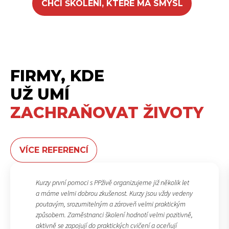
CHCI ŠKOLENÍ, KTERÉ MÁ SMYSL
FIRMY, KDE
UŽ UMÍ
ZACHRAŇOVAT ŽIVOTY
VÍCE REFERENCÍ
Kurzy první pomoci s PPživě organizujeme již několik let
a máme velmi dobrou zkušenost. Kurzy jsou vždy vedeny
poutavým, srozumitelným a zároveň velmi praktickým
způsobem. Zaměstnanci školení hodnotí velmi pozitivně,
aktivně se zapojují do praktických cvičení a oceňují