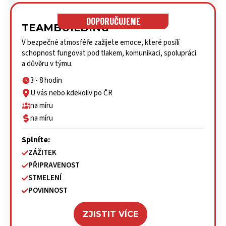
DOPORUČUJEME
TEAMBUILDING
V bezpečné atmosféře zažijete emoce, které posílí
schopnost fungovat pod tlakem, komunikaci, spolupráci
a důvěru v týmu.
3 - 8 hodin
U vás nebo kdekoliv po ČR
na míru
na míru
Splníte:
ZÁŽITEK
PŘIPRAVENOST
STMELENÍ
POVINNOST
ZJISTIT VÍCE