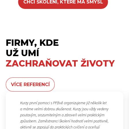
CHCI ŠKOLENÍ, KTERÉ MÁ SMYSL
FIRMY, KDE
UŽ UMÍ
ZACHRAŇOVAT ŽIVOTY
VÍCE REFERENCÍ
Kurzy první pomoci s PPživě organizujeme již několik let
a máme velmi dobrou zkušenost. Kurzy jsou vždy vedeny
poutavým, srozumitelným a zároveň velmi praktickým
způsobem. Zaměstnanci školení hodnotí velmi pozitivně,
aktivně se zapojují do praktických cvičení a oceňují