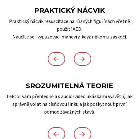
PRAKTICKÝ NÁCVIK
Praktický nácvik resuscitace na různých figurínách včetně
použití AED.
Naučíte se i vypuzovací manévry, když někomu zaskočí.
SROZUMITELNÁ TEORIE
Lektor vám přehledně a s audio-video ukázkami vysvětlí, jak
správně volat na tísňovou linku a jak poskytnout první
pomoc závažných stavů.