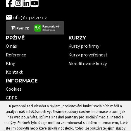
info@ppzive.cz
PPŽIVĚ
KURZY
O nás
Kurzy pro firmy
Reference
Kurzy pro veřejnost
Blog
Akreditované kurzy
Kontakt
INFORMACE
Cookies
GDPR
VOP
K personalizaci obsahu a reklam, poskytování funkcí sociálních médií a
analýze naší návštěvnosti využíváme soubory cookie. Informace o tom, jak
101 pojmů první pomoci
náš web používáte, sdílíme s našimi partnery pro sociální média, inzerci a
analýzy. Partneři tyto údaje mohou zkombinovat s dalšími informacemi, které
jste jim poskytli nebo které získali v důsledku toho, že používáte jejich služby.