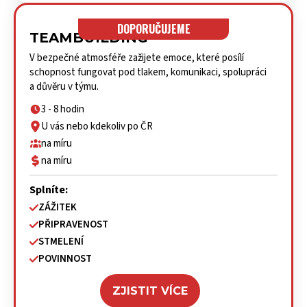
DOPORUČUJEME
TEAMBUILDING
V bezpečné atmosféře zažijete emoce, které posílí
schopnost fungovat pod tlakem, komunikaci, spolupráci
a důvěru v týmu.
3 - 8 hodin
U vás nebo kdekoliv po ČR
na míru
na míru
Splníte:
ZÁŽITEK
PŘIPRAVENOST
STMELENÍ
POVINNOST
ZJISTIT VÍCE