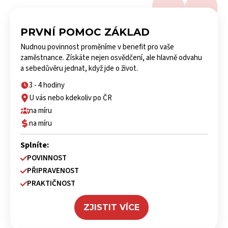
PRVNÍ POMOC ZÁKLAD
Nudnou povinnost proměníme v benefit pro vaše
zaměstnance. Získáte nejen osvědčení, ale hlavně odvahu
a sebedůvěru jednat, když jde o život.
3 - 4 hodiny
U vás nebo kdekoliv po ČR
na míru
na míru
Splníte:
POVINNOST
PŘIPRAVENOST
PRAKTIČNOST
ZJISTIT VÍCE