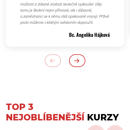
možnost si získané znalosti skutečně vyzkoušet. Díky
tomu je školení nejen přínosné, ale i zábavné,
a zaměstnanci se k němu rádi opakovaně vracejí. PPživě
proto můžeme s klidným svědomím doporučit.
Bc. Angelika Hájková
TOP 3
NEJOBLÍBENĚJŠÍ
KURZY