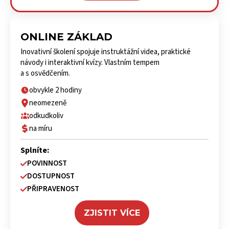
ONLINE ZÁKLAD
Inovativní školení spojuje instruktážní videa, praktické
návody i interaktivní kvízy. Vlastním tempem
a s osvědčením.
obvykle 2 hodiny
neomezeně
odkudkoliv
na míru
Splníte:
POVINNOST
DOSTUPNOST
PŘIPRAVENOST
ZJISTIT VÍCE