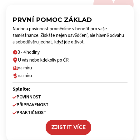
PRVNÍ POMOC ZÁKLAD
Nudnou povinnost proměníme v benefit pro vaše
zaměstnance. Získáte nejen osvědčení, ale hlavně odvahu
a sebedůvěru jednat, když jde o život.
3 - 4 hodiny
U vás nebo kdekoliv po ČR
na míru
na míru
Splníte:
POVINNOST
PŘIPRAVENOST
PRAKTIČNOST
ZJISTIT VÍCE