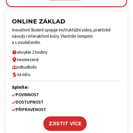
ONLINE ZÁKLAD
Inovativní školení spojuje instruktážní videa, praktické
návody i interaktivní kvízy. Vlastním tempem
a s osvědčením.
obvykle 2 hodiny
neomezeně
odkudkoliv
na míru
Splníte:
POVINNOST
DOSTUPNOST
PŘIPRAVENOST
ZJISTIT VÍCE