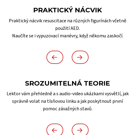
PRAKTICKÝ NÁCVIK
Praktický nácvik resuscitace na různých figurínách včetně
použití AED.
Naučíte se i vypuzovací manévry, když někomu zaskočí.
SROZUMITELNÁ TEORIE
Lektor vám přehledně a s audio-video ukázkami vysvětlí, jak
správně volat na tísňovou linku a jak poskytnout první
pomoc závažných stavů.