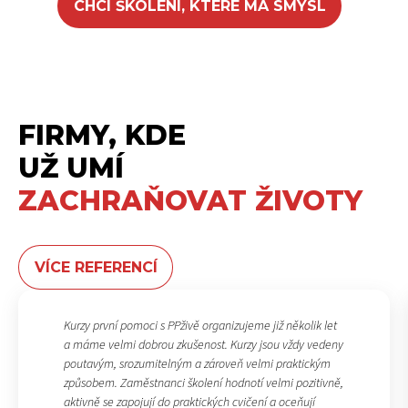
CHCI ŠKOLENÍ, KTERÉ MÁ SMYSL
FIRMY, KDE
UŽ UMÍ
ZACHRAŇOVAT ŽIVOTY
VÍCE REFERENCÍ
Kurzy první pomoci s PPživě organizujeme již několik let
a máme velmi dobrou zkušenost. Kurzy jsou vždy vedeny
poutavým, srozumitelným a zároveň velmi praktickým
způsobem. Zaměstnanci školení hodnotí velmi pozitivně,
aktivně se zapojují do praktických cvičení a oceňují