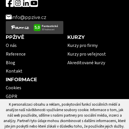
info@ppzive.cz
PPŽIVĚ
KURZY
O nás
Kurzy pro firmy
Reference
Kurzy pro veřejnost
Blog
Akreditované kurzy
Kontakt
INFORMACE
Cookies
GDPR
VOP
K personalizaci obsahu a reklam, poskytování funkcí sociálních médií a
analýze naší návštěvnosti využíváme soubory cookie. Informace o tom, jak
101 pojmů první pomoci
náš web používáte, sdílíme s našimi partnery pro sociální média, inzerci a
analýzy. Partneři tyto údaje mohou zkombinovat s dalšími informacemi, které
jste jim poskytli nebo které získali v důsledku toho, že používáte jejich služby.