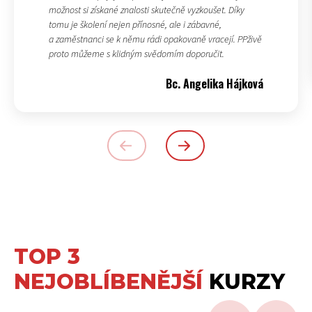
možnost si získané znalosti skutečně vyzkoušet. Díky
tomu je školení nejen přínosné, ale i zábavné,
a zaměstnanci se k němu rádi opakovaně vracejí. PPživě
proto můžeme s klidným svědomím doporučit.
Bc. Angelika Hájková
TOP 3
NEJOBLÍBENĚJŠÍ
KURZY