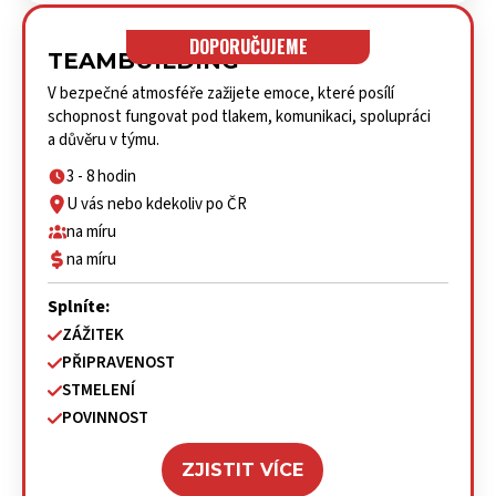
DOPORUČUJEME
TEAMBUILDING
V bezpečné atmosféře zažijete emoce, které posílí
schopnost fungovat pod tlakem, komunikaci, spolupráci
a důvěru v týmu.
3 - 8 hodin
U vás nebo kdekoliv po ČR
na míru
na míru
Splníte:
ZÁŽITEK
PŘIPRAVENOST
STMELENÍ
POVINNOST
ZJISTIT VÍCE