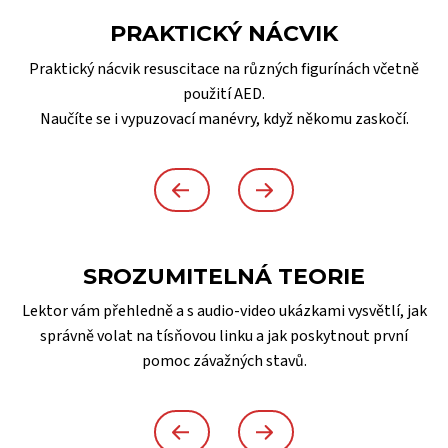
PRAKTICKÝ NÁCVIK
Praktický nácvik resuscitace na různých figurínách včetně
použití AED.
Naučíte se i vypuzovací manévry, když někomu zaskočí.
SROZUMITELNÁ TEORIE
Lektor vám přehledně a s audio-video ukázkami vysvětlí, jak
správně volat na tísňovou linku a jak poskytnout první
pomoc závažných stavů.