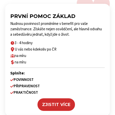
PRVNÍ POMOC ZÁKLAD
Nudnou povinnost proměníme v benefit pro vaše
zaměstnance. Získáte nejen osvědčení, ale hlavně odvahu
a sebedůvěru jednat, když jde o život.
3 - 4 hodiny
U vás nebo kdekoliv po ČR
na míru
na míru
Splníte:
POVINNOST
PŘIPRAVENOST
PRAKTIČNOST
ZJISTIT VÍCE