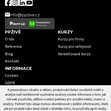
info@ppzive.cz
PPŽIVĚ
KURZY
O nás
Kurzy pro firmy
Reference
Kurzy pro veřejnost
Blog
Akreditované kurzy
Kontakt
INFORMACE
Cookies
GDPR
VOP
K personalizaci obsahu a reklam, poskytování funkcí sociálních médií a
analýze naší návštěvnosti využíváme soubory cookie. Informace o tom, jak
101 pojmů první pomoci
náš web používáte, sdílíme s našimi partnery pro sociální média, inzerci a
analýzy. Partneři tyto údaje mohou zkombinovat s dalšími informacemi, které
jste jim poskytli nebo které získali v důsledku toho, že používáte jejich služby.