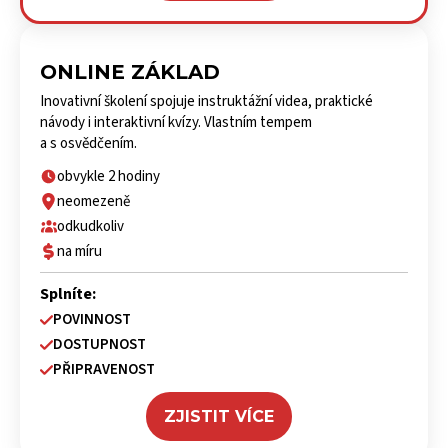
ONLINE ZÁKLAD
Inovativní školení spojuje instruktážní videa, praktické
návody i interaktivní kvízy. Vlastním tempem
a s osvědčením.
obvykle 2 hodiny
neomezeně
odkudkoliv
na míru
Splníte:
POVINNOST
DOSTUPNOST
PŘIPRAVENOST
ZJISTIT VÍCE