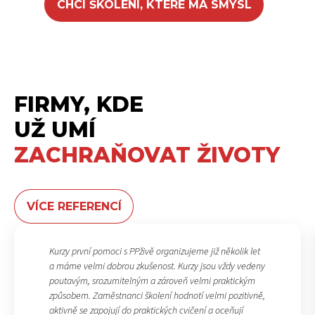
CHCI ŠKOLENÍ, KTERÉ MÁ SMYSL
FIRMY, KDE
UŽ UMÍ
ZACHRAŇOVAT ŽIVOTY
VÍCE REFERENCÍ
Kurzy první pomoci s PPživě organizujeme již několik let
a máme velmi dobrou zkušenost. Kurzy jsou vždy vedeny
poutavým, srozumitelným a zároveň velmi praktickým
způsobem. Zaměstnanci školení hodnotí velmi pozitivně,
aktivně se zapojují do praktických cvičení a oceňují