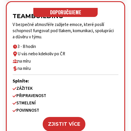
DOPORUČUJEME
TEAMBUILDING
V bezpečné atmosféře zažijete emoce, které posílí
schopnost fungovat pod tlakem, komunikaci, spolupráci
a důvěru v týmu.
3 - 8 hodin
U vás nebo kdekoliv po ČR
na míru
na míru
Splníte:
ZÁŽITEK
PŘIPRAVENOST
STMELENÍ
POVINNOST
ZJISTIT VÍCE