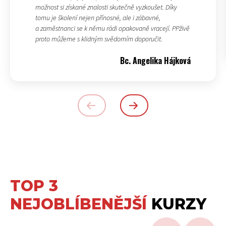
možnost si získané znalosti skutečně vyzkoušet. Díky
tomu je školení nejen přínosné, ale i zábavné,
a zaměstnanci se k němu rádi opakovaně vracejí. PPživě
proto můžeme s klidným svědomím doporučit.
Bc. Angelika Hájková
TOP 3
NEJOBLÍBENĚJŠÍ
KURZY