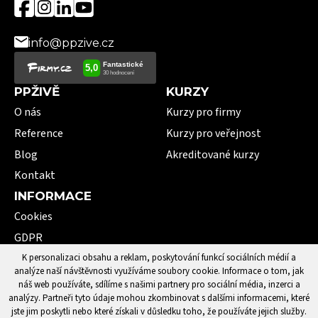
info@ppzive.cz
PPŽIVĚ
KURZY
O nás
Kurzy pro firmy
Reference
Kurzy pro veřejnost
Blog
Akreditované kurzy
Kontakt
INFORMACE
Cookies
GDPR
VOP
K personalizaci obsahu a reklam, poskytování funkcí sociálních médií a
analýze naší návštěvnosti využíváme soubory cookie. Informace o tom, jak
101 pojmů první pomoci
náš web používáte, sdílíme s našimi partnery pro sociální média, inzerci a
analýzy. Partneři tyto údaje mohou zkombinovat s dalšími informacemi, které
jste jim poskytli nebo které získali v důsledku toho, že používáte jejich služby.