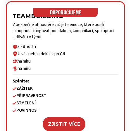
DOPORUČUJEME
TEAMBUILDING
V bezpečné atmosféře zažijete emoce, které posílí
schopnost fungovat pod tlakem, komunikaci, spolupráci
a důvěru v týmu.
3 - 8 hodin
U vás nebo kdekoliv po ČR
na míru
na míru
Splníte:
ZÁŽITEK
PŘIPRAVENOST
STMELENÍ
POVINNOST
ZJISTIT VÍCE