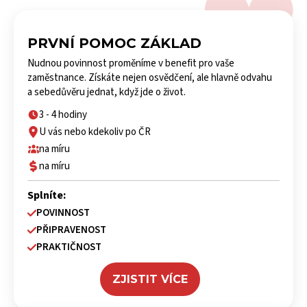
PRVNÍ POMOC ZÁKLAD
Nudnou povinnost proměníme v benefit pro vaše
zaměstnance. Získáte nejen osvědčení, ale hlavně odvahu
a sebedůvěru jednat, když jde o život.
3 - 4 hodiny
U vás nebo kdekoliv po ČR
na míru
na míru
Splníte:
POVINNOST
PŘIPRAVENOST
PRAKTIČNOST
ZJISTIT VÍCE