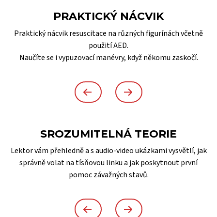
PRAKTICKÝ NÁCVIK
Praktický nácvik resuscitace na různých figurínách včetně
použití AED.
Naučíte se i vypuzovací manévry, když někomu zaskočí.
SROZUMITELNÁ TEORIE
Lektor vám přehledně a s audio-video ukázkami vysvětlí, jak
správně volat na tísňovou linku a jak poskytnout první
pomoc závažných stavů.