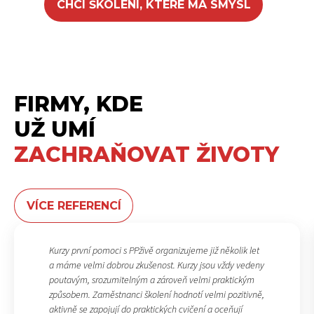
CHCI ŠKOLENÍ, KTERÉ MÁ SMYSL
FIRMY, KDE
UŽ UMÍ
ZACHRAŇOVAT ŽIVOTY
VÍCE REFERENCÍ
Kurzy první pomoci s PPživě organizujeme již několik let
a máme velmi dobrou zkušenost. Kurzy jsou vždy vedeny
poutavým, srozumitelným a zároveň velmi praktickým
způsobem. Zaměstnanci školení hodnotí velmi pozitivně,
aktivně se zapojují do praktických cvičení a oceňují