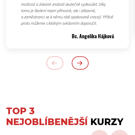
možnost si získané znalosti skutečně vyzkoušet. Díky
tomu je školení nejen přínosné, ale i zábavné,
a zaměstnanci se k němu rádi opakovaně vracejí. PPživě
proto můžeme s klidným svědomím doporučit.
Bc. Angelika Hájková
TOP 3
NEJOBLÍBENĚJŠÍ
KURZY