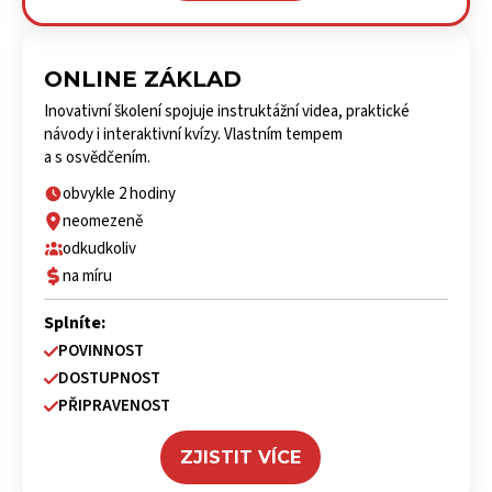
ONLINE ZÁKLAD
Inovativní školení spojuje instruktážní videa, praktické
návody i interaktivní kvízy. Vlastním tempem
a s osvědčením.
obvykle 2 hodiny
neomezeně
odkudkoliv
na míru
Splníte:
POVINNOST
DOSTUPNOST
PŘIPRAVENOST
ZJISTIT VÍCE