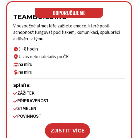
DOPORUČUJEME
TEAMBUILDING
V bezpečné atmosféře zažijete emoce, které posílí
schopnost fungovat pod tlakem, komunikaci, spolupráci
a důvěru v týmu.
3 - 8 hodin
U vás nebo kdekoliv po ČR
na míru
na míru
Splníte:
ZÁŽITEK
PŘIPRAVENOST
STMELENÍ
POVINNOST
ZJISTIT VÍCE