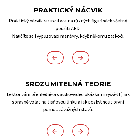
PRAKTICKÝ NÁCVIK
Praktický nácvik resuscitace na různých figurínách včetně
použití AED.
Naučíte se i vypuzovací manévry, když někomu zaskočí.
SROZUMITELNÁ TEORIE
Lektor vám přehledně a s audio-video ukázkami vysvětlí, jak
správně volat na tísňovou linku a jak poskytnout první
pomoc závažných stavů.