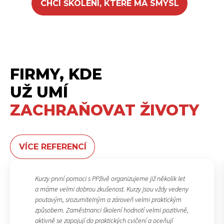
CHCI ŠKOLENÍ, KTERÉ MÁ SMYSL
FIRMY, KDE
UŽ UMÍ
ZACHRAŇOVAT ŽIVOTY
VÍCE REFERENCÍ
Kurzy první pomoci s PPživě organizujeme již několik let
a máme velmi dobrou zkušenost. Kurzy jsou vždy vedeny
poutavým, srozumitelným a zároveň velmi praktickým
způsobem. Zaměstnanci školení hodnotí velmi pozitivně,
aktivně se zapojují do praktických cvičení a oceňují