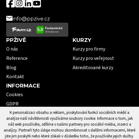
info@ppzive.cz
PPŽIVĚ
KURZY
O nás
Kurzy pro firmy
Reference
Kurzy pro veřejnost
Blog
Akreditované kurzy
Kontakt
INFORMACE
Cookies
GDPR
VOP
K personalizaci obsahu a reklam, poskytování funkcí sociálních médií a
analýze naší návštěvnosti využíváme soubory cookie. Informace o tom, jak
101 pojmů první pomoci
náš web používáte, sdílíme s našimi partnery pro sociální média, inzerci a
analýzy. Partneři tyto údaje mohou zkombinovat s dalšími informacemi, které
jste jim poskytli nebo které získali v důsledku toho, že používáte jejich služby.