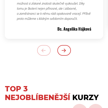
možnost si získané znalosti skutečně vyzkoušet. Díky
tomu je školení nejen přínosné, ale i zábavné,
a zaměstnanci se k němu rádi opakovaně vracejí. PPživě
proto můžeme s klidným svědomím doporučit.
Bc. Angelika Hájková
TOP 3
NEJOBLÍBENĚJŠÍ
KURZY