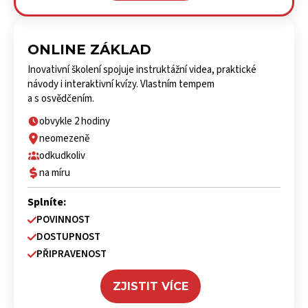
ONLINE ZÁKLAD
Inovativní školení spojuje instruktážní videa, praktické
návody i interaktivní kvízy. Vlastním tempem
a s osvědčením.
obvykle 2 hodiny
neomezeně
odkudkoliv
na míru
Splníte:
POVINNOST
DOSTUPNOST
PŘIPRAVENOST
ZJISTIT VÍCE