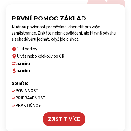
PRVNÍ POMOC ZÁKLAD
Nudnou povinnost proměníme v benefit pro vaše
zaměstnance. Získáte nejen osvědčení, ale hlavně odvahu
a sebedůvěru jednat, když jde o život.
3 - 4 hodiny
U vás nebo kdekoliv po ČR
na míru
na míru
Splníte:
POVINNOST
PŘIPRAVENOST
PRAKTIČNOST
ZJISTIT VÍCE