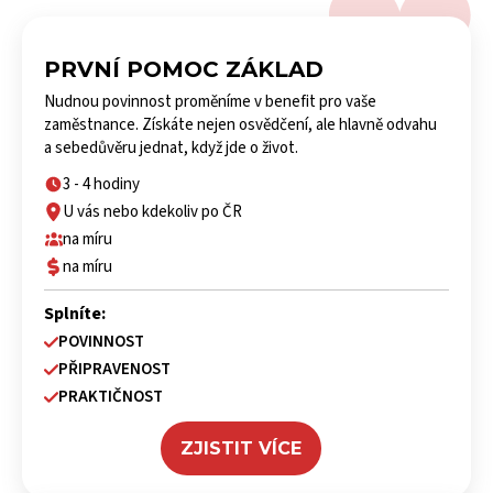
PRVNÍ POMOC ZÁKLAD
Nudnou povinnost proměníme v benefit pro vaše
zaměstnance. Získáte nejen osvědčení, ale hlavně odvahu
a sebedůvěru jednat, když jde o život.
3 - 4 hodiny
U vás nebo kdekoliv po ČR
na míru
na míru
Splníte:
POVINNOST
PŘIPRAVENOST
PRAKTIČNOST
ZJISTIT VÍCE