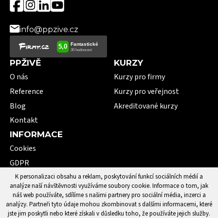
info@ppzive.cz
PPŽIVĚ
KURZY
O nás
Kurzy pro firmy
Reference
Kurzy pro veřejnost
Blog
Akreditované kurzy
Kontakt
INFORMACE
Cookies
GDPR
VOP
K personalizaci obsahu a reklam, poskytování funkcí sociálních médií a
analýze naší návštěvnosti využíváme soubory cookie. Informace o tom, jak
101 pojmů první pomoci
náš web používáte, sdílíme s našimi partnery pro sociální média, inzerci a
analýzy. Partneři tyto údaje mohou zkombinovat s dalšími informacemi, které
jste jim poskytli nebo které získali v důsledku toho, že používáte jejich služby.