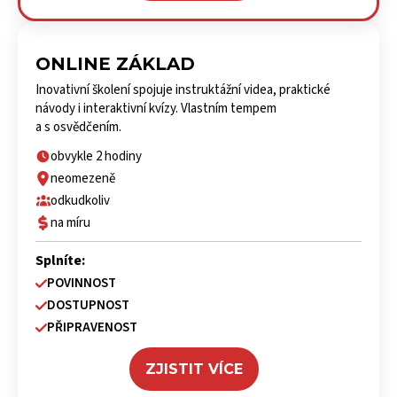
ONLINE ZÁKLAD
Inovativní školení spojuje instruktážní videa, praktické
návody i interaktivní kvízy. Vlastním tempem
a s osvědčením.
obvykle 2 hodiny
neomezeně
odkudkoliv
na míru
Splníte:
POVINNOST
DOSTUPNOST
PŘIPRAVENOST
ZJISTIT VÍCE