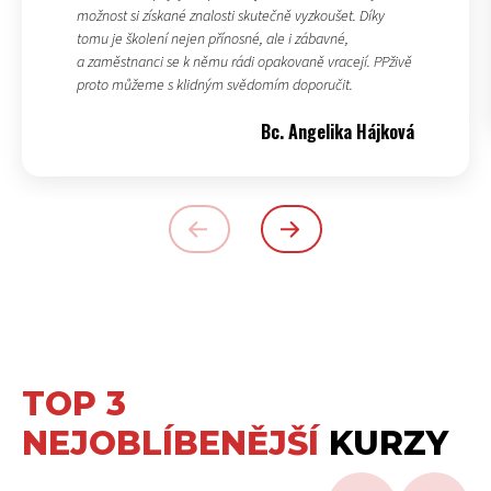
možnost si získané znalosti skutečně vyzkoušet. Díky
tomu je školení nejen přínosné, ale i zábavné,
a zaměstnanci se k němu rádi opakovaně vracejí. PPživě
proto můžeme s klidným svědomím doporučit.
Bc. Angelika Hájková
TOP 3
NEJOBLÍBENĚJŠÍ
KURZY