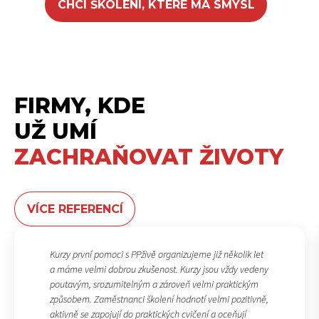
CHCI ŠKOLENÍ, KTERÉ MÁ SMYSL
FIRMY, KDE
UŽ UMÍ
ZACHRAŇOVAT ŽIVOTY
VÍCE REFERENCÍ
Kurzy první pomoci s PPživě organizujeme již několik let
a máme velmi dobrou zkušenost. Kurzy jsou vždy vedeny
poutavým, srozumitelným a zároveň velmi praktickým
způsobem. Zaměstnanci školení hodnotí velmi pozitivně,
aktivně se zapojují do praktických cvičení a oceňují