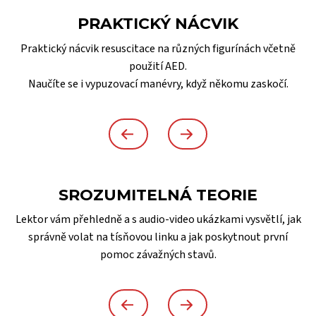
PRAKTICKÝ NÁCVIK
Praktický nácvik resuscitace na různých figurínách včetně
použití AED.
Naučíte se i vypuzovací manévry, když někomu zaskočí.
SROZUMITELNÁ TEORIE
Lektor vám přehledně a s audio-video ukázkami vysvětlí, jak
správně volat na tísňovou linku a jak poskytnout první
pomoc závažných stavů.