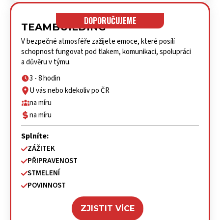
DOPORUČUJEME
TEAMBUILDING
V bezpečné atmosféře zažijete emoce, které posílí
schopnost fungovat pod tlakem, komunikaci, spolupráci
a důvěru v týmu.
3 - 8 hodin
U vás nebo kdekoliv po ČR
na míru
na míru
Splníte:
ZÁŽITEK
PŘIPRAVENOST
STMELENÍ
POVINNOST
ZJISTIT VÍCE