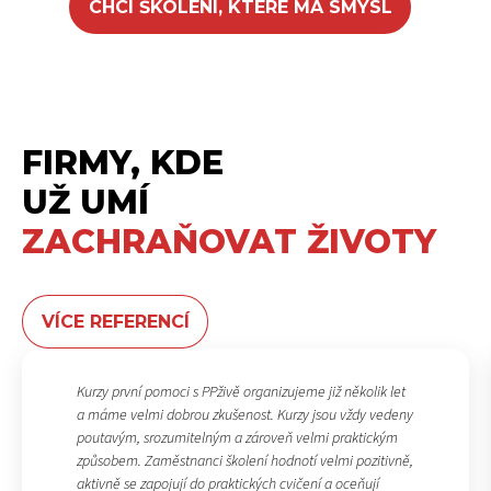
CHCI ŠKOLENÍ, KTERÉ MÁ SMYSL
FIRMY, KDE
UŽ UMÍ
ZACHRAŇOVAT ŽIVOTY
VÍCE REFERENCÍ
Kurzy první pomoci s PPživě organizujeme již několik let
a máme velmi dobrou zkušenost. Kurzy jsou vždy vedeny
poutavým, srozumitelným a zároveň velmi praktickým
způsobem. Zaměstnanci školení hodnotí velmi pozitivně,
aktivně se zapojují do praktických cvičení a oceňují