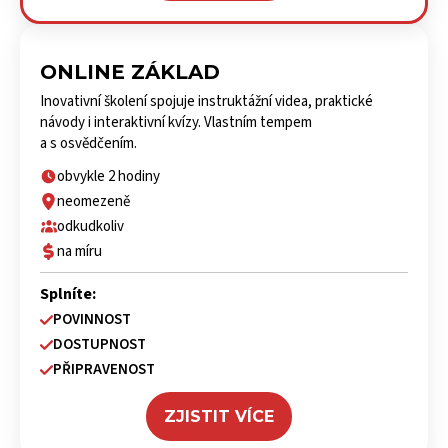
ONLINE ZÁKLAD
Inovativní školení spojuje instruktážní videa, praktické
návody i interaktivní kvízy. Vlastním tempem
a s osvědčením.
obvykle 2 hodiny
neomezeně
odkudkoliv
na míru
Splníte:
POVINNOST
DOSTUPNOST
PŘIPRAVENOST
ZJISTIT VÍCE