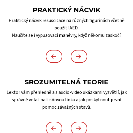
PRAKTICKÝ NÁCVIK
Praktický nácvik resuscitace na různých figurínách včetně
použití AED.
Naučíte se i vypuzovací manévry, když někomu zaskočí.
SROZUMITELNÁ TEORIE
Lektor vám přehledně a s audio-video ukázkami vysvětlí, jak
správně volat na tísňovou linku a jak poskytnout první
pomoc závažných stavů.