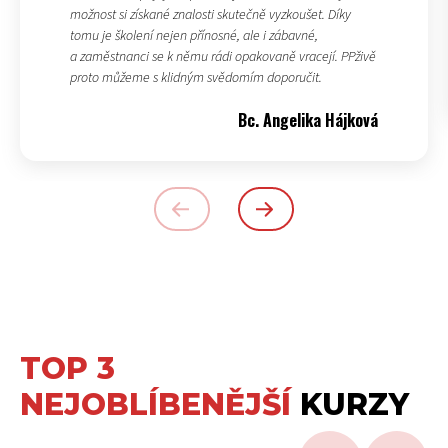
možnost si získané znalosti skutečně vyzkoušet. Díky
tomu je školení nejen přínosné, ale i zábavné,
a zaměstnanci se k němu rádi opakovaně vracejí. PPživě
proto můžeme s klidným svědomím doporučit.
Bc. Angelika Hájková
TOP 3
NEJOBLÍBENĚJŠÍ
KURZY