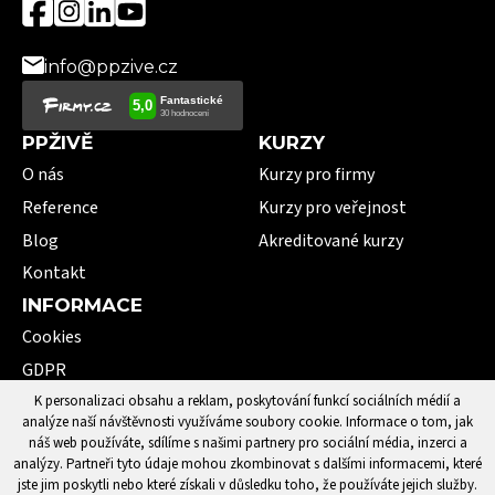
info@ppzive.cz
PPŽIVĚ
KURZY
O nás
Kurzy pro firmy
Reference
Kurzy pro veřejnost
Blog
Akreditované kurzy
Kontakt
INFORMACE
Cookies
GDPR
VOP
K personalizaci obsahu a reklam, poskytování funkcí sociálních médií a
analýze naší návštěvnosti využíváme soubory cookie. Informace o tom, jak
101 pojmů první pomoci
náš web používáte, sdílíme s našimi partnery pro sociální média, inzerci a
analýzy. Partneři tyto údaje mohou zkombinovat s dalšími informacemi, které
jste jim poskytli nebo které získali v důsledku toho, že používáte jejich služby.