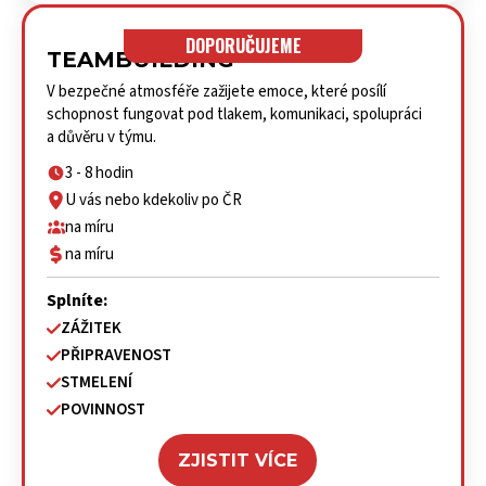
DOPORUČUJEME
TEAMBUILDING
V bezpečné atmosféře zažijete emoce, které posílí
schopnost fungovat pod tlakem, komunikaci, spolupráci
a důvěru v týmu.
3 - 8 hodin
U vás nebo kdekoliv po ČR
na míru
na míru
Splníte:
ZÁŽITEK
PŘIPRAVENOST
STMELENÍ
POVINNOST
ZJISTIT VÍCE