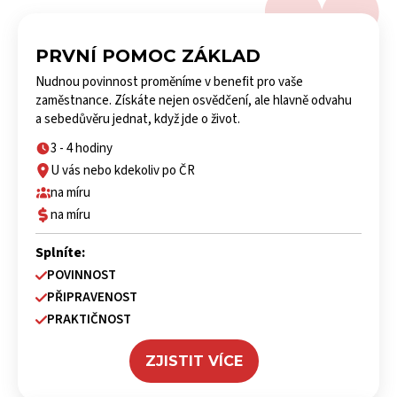
PRVNÍ POMOC ZÁKLAD
Nudnou povinnost proměníme v benefit pro vaše
zaměstnance. Získáte nejen osvědčení, ale hlavně odvahu
a sebedůvěru jednat, když jde o život.
3 - 4 hodiny
U vás nebo kdekoliv po ČR
na míru
na míru
Splníte:
POVINNOST
PŘIPRAVENOST
PRAKTIČNOST
ZJISTIT VÍCE