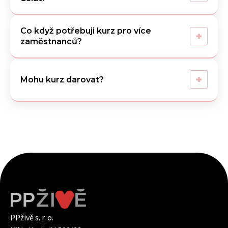
Co když potřebuji kurz pro více
+
zaměstnanců?
+
Mohu kurz darovat?
PPživě s. r. o.