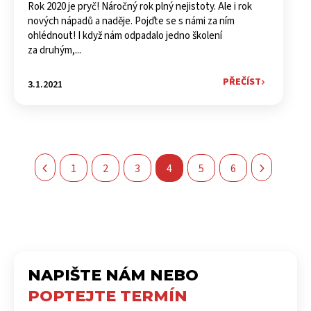
Rok 2020 je pryč! Náročný rok plný nejistoty. Ale i rok
nových nápadů a naděje. Pojďte se s námi za ním
ohlédnout! I když nám odpadalo jedno školení
za druhým,...
PŘEČÍST
3.1.2021
1
2
3
4
5
6


NAPIŠTE NÁM NEBO
POPTEJTE TERMÍN