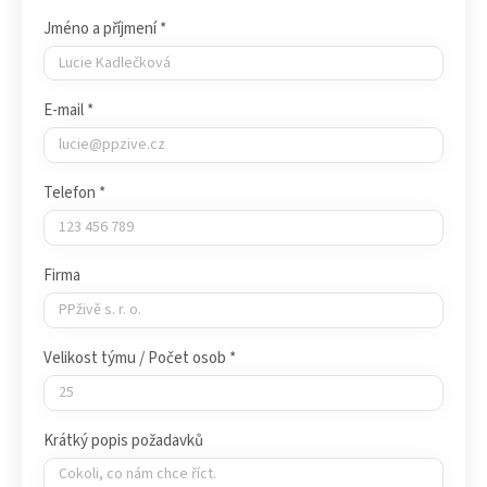
Jméno a příjmení *
E-mail *
Telefon *
Firma
Velikost týmu / Počet osob *
Krátký popis požadavků