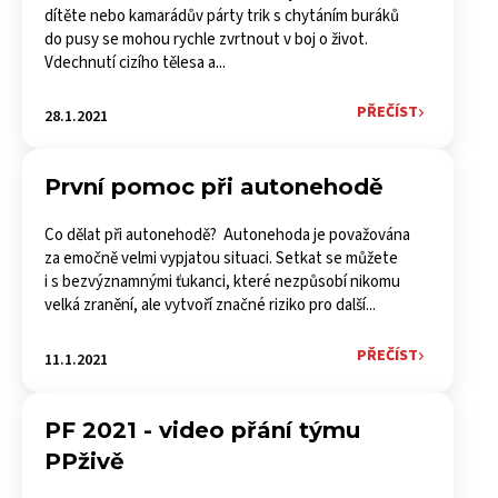
dítěte nebo kamarádův párty trik s chytáním buráků
do pusy se mohou rychle zvrtnout v boj o život.
Vdechnutí cizího tělesa a...
PŘEČÍST
28.1.2021
První pomoc při autonehodě
Co dělat při autonehodě? Autonehoda je považována
za emočně velmi vypjatou situaci. Setkat se můžete
i s bezvýznamnými ťukanci, které nezpůsobí nikomu
velká zranění, ale vytvoří značné riziko pro další...
PŘEČÍST
11.1.2021
PF 2021 - video přání týmu
PPživě