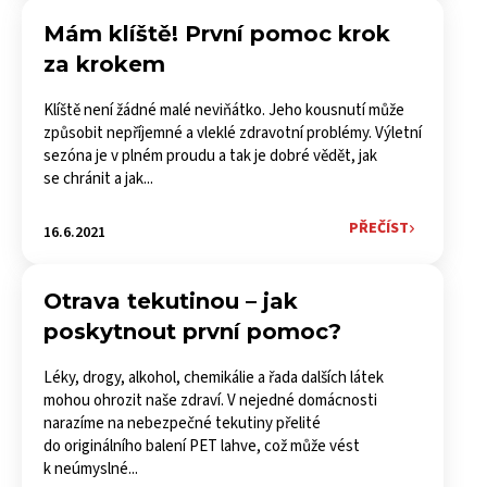
Mám klíště! První pomoc krok
za krokem
Klíště není žádné malé neviňátko. Jeho kousnutí může
způsobit nepříjemné a vleklé zdravotní problémy. Výletní
sezóna je v plném proudu a tak je dobré vědět, jak
se chránit a jak...
PŘEČÍST
16.6.2021
Otrava tekutinou –⁠ jak
poskytnout první pomoc?
Léky, drogy, alkohol, chemikálie a řada dalších látek
mohou ohrozit naše zdraví. V nejedné domácnosti
narazíme na nebezpečné tekutiny přelité
do originálního balení PET lahve, což může vést
k neúmyslné...