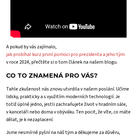
A pokud by vás zajímalo,
jak probíhal kurz první pomoci pro prezidenta a jeho tým
v roce 2024, přečtěte si o tom článek na našem blogu.
CO TO ZNAMENÁ PRO VÁS?
Tahle zkušenost nás znovu utvrdila v našem poslání. Učíme
lidsky, prakticky a s využitím moderních technologií. Je
totiž úplně jedno, jestli zachraňujete život v hradním sále,
v kanceláři nebo doma v obýváku. Ten pocit, že víte, co máte
dělat, je k nezaplacení.
Jsme nesmírně pyšní na náš tým a děkujeme za důvěru,