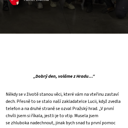
„Dobrý den, voláme z Hradu…“
Někdy se v životě stanou věci, které vám na vteřinu zastaví
dech. Přesně to se stalo naší zakladatelce Lucii, když zvedla
telefon a na druhé straně se ozval Pražský hrad. „V první
chvíli jsem si říkala, jestli je to vtip. Musela jsem
se zhluboka nadechnout, jinak bych snad tu první pomoc