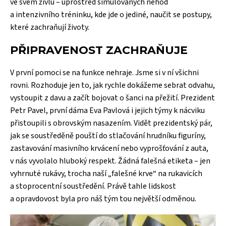
ve svém živlu – uprostřed simulovaných nehod
a intenzivního tréninku, kde jde o jediné, naučit se postupy,
které zachraňují životy.
PŘIPRAVENOST ZACHRAŇUJE
V první pomoci se na funkce nehraje. Jsme si v ní všichni
rovni. Rozhoduje jen to, jak rychle dokážeme sebrat odvahu,
vystoupit z davu a začít bojovat o šanci na přežití. Prezident
Petr Pavel, první dáma Eva Pavlová i jejich týmy k nácviku
přistoupili s obrovským nasazením. Vidět prezidentský pár,
jak se soustředěně pouští do stlačování hrudníku figuríny,
zastavování masivního krvácení nebo vyprošťování z auta,
v nás vyvolalo hluboký respekt. Žádná falešná etiketa – jen
vyhrnuté rukávy, trocha naší „falešné krve“ na rukavicích
a stoprocentní soustředění. Právě tahle lidskost
a opravdovost byla pro náš tým tou největší odměnou.