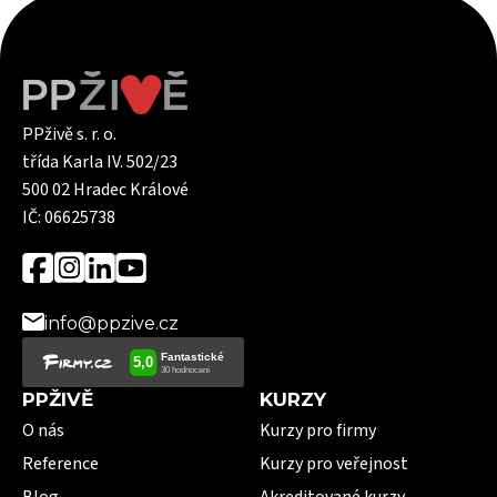
PPživě s. r. o.
třída Karla IV. 502/23
500 02 Hradec Králové
IČ: 06625738
info@ppzive.cz
PPŽIVĚ
KURZY
O nás
Kurzy pro firmy
Reference
Kurzy pro veřejnost