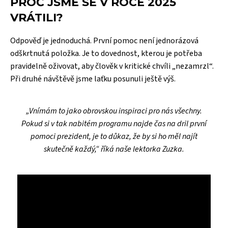
PROČ JSME SE V ROCE 2025
VRÁTILI?
Odpověď je jednoduchá. První pomoc není jednorázová
odškrtnutá položka. Je to dovednost, kterou je potřeba
pravidelně oživovat, aby člověk v kritické chvíli „nezamrzl“.
Při druhé návštěvě jsme laťku posunuli ještě výš.
„Vnímám to jako obrovskou inspiraci pro nás všechny.
Pokud si v tak nabitém programu najde čas na dril první
pomoci prezident, je to důkaz, že by si ho měl najít
skutečně každý,“ říká naše lektorka Zuzka.