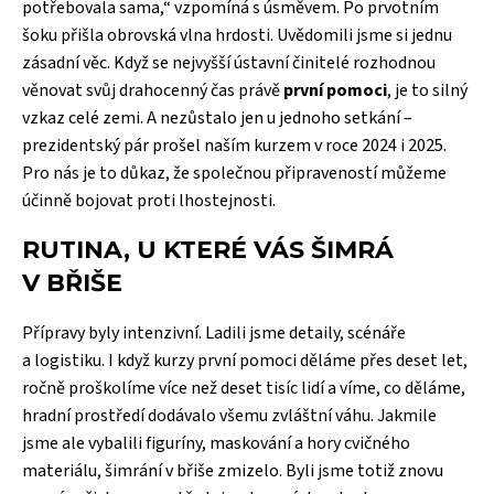
potřebovala sama,“ vzpomíná s úsměvem. Po prvotním
šoku přišla obrovská vlna hrdosti. Uvědomili jsme si jednu
zásadní věc. Když se nejvyšší ústavní činitelé rozhodnou
věnovat svůj drahocenný čas právě
první pomoci
, je to silný
vzkaz celé zemi. A nezůstalo jen u jednoho setkání –
prezidentský pár prošel naším kurzem v roce 2024 i 2025.
Pro nás je to důkaz, že společnou připraveností můžeme
účinně bojovat proti lhostejnosti.
RUTINA, U KTERÉ VÁS ŠIMRÁ
V BŘIŠE
Přípravy byly intenzivní. Ladili jsme detaily, scénáře
a logistiku. I když kurzy první pomoci děláme přes deset let,
ročně proškolíme více než deset tisíc lidí a víme, co děláme,
hradní prostředí dodávalo všemu zvláštní váhu. Jakmile
jsme ale vybalili figuríny, maskování a hory cvičného
materiálu, šimrání v břiše zmizelo. Byli jsme totiž znovu