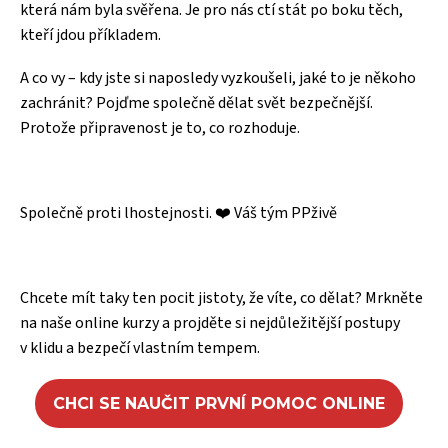
která nám byla svěřena. Je pro nás ctí stát po boku těch,
kteří jdou příkladem.
A co vy – kdy jste si naposledy vyzkoušeli, jaké to je někoho
zachránit? Pojďme společně dělat svět bezpečnější.
Protože připravenost je to, co rozhoduje.
Společně proti lhostejnosti. ❤️ Váš tým PPživě
Chcete mít taky ten pocit jistoty, že víte, co dělat? Mrkněte
na naše online kurzy a projděte si nejdůležitější postupy
v klidu a bezpečí vlastním tempem.
CHCI SE NAUČIT PRVNÍ POMOC ONLINE