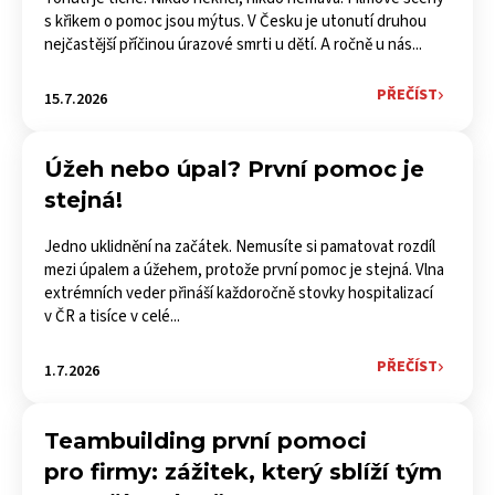
s křikem o pomoc jsou mýtus. V Česku je utonutí druhou
nejčastější příčinou úrazové smrti u dětí. A ročně u nás...
PŘEČÍST
15.7.2026
Úžeh nebo úpal? První pomoc je
stejná!
Jedno uklidnění na začátek. Nemusíte si pamatovat rozdíl
mezi úpalem a úžehem, protože první pomoc je stejná. Vlna
extrémních veder přináší každoročně stovky hospitalizací
v ČR a tisíce v celé...
PŘEČÍST
1.7.2026
Teambuilding první pomoci
pro firmy: zážitek, který sblíží tým